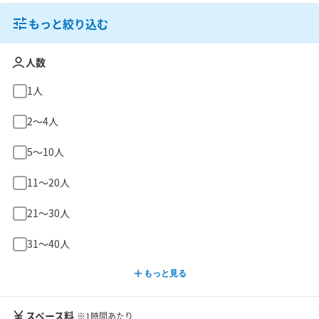
もっと絞り込む
人数
1人
2〜4人
5〜10人
11〜20人
21〜30人
31〜40人
もっと見る
スペース料
※1時間あたり