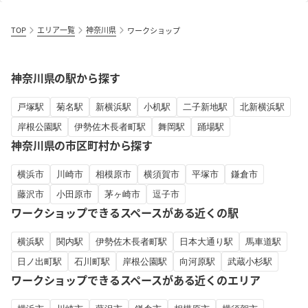
TOP
エリア一覧
神奈川県
ワークショップ
神奈川県の駅から探す
戸塚駅
菊名駅
新横浜駅
小机駅
二子新地駅
北新横浜駅
岸根公園駅
伊勢佐木長者町駅
舞岡駅
踊場駅
神奈川県の市区町村から探す
横浜市
川崎市
相模原市
横須賀市
平塚市
鎌倉市
藤沢市
小田原市
茅ヶ崎市
逗子市
ワークショップできるスペースがある近くの駅
横浜駅
関内駅
伊勢佐木長者町駅
日本大通り駅
馬車道駅
日ノ出町駅
石川町駅
岸根公園駅
向河原駅
武蔵小杉駅
ワークショップできるスペースがある近くのエリア