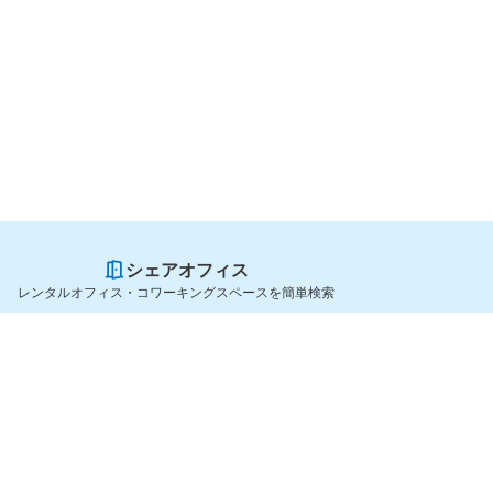
シェアオフィス
レンタルオフィス・コワーキングスペースを簡単検索
スペースを貸したい方
シェアオフィスを探すなら
スペース掲載のご案内
OfficeConnect
ハイクラス掲載のご案内
近くのジムを探すなら