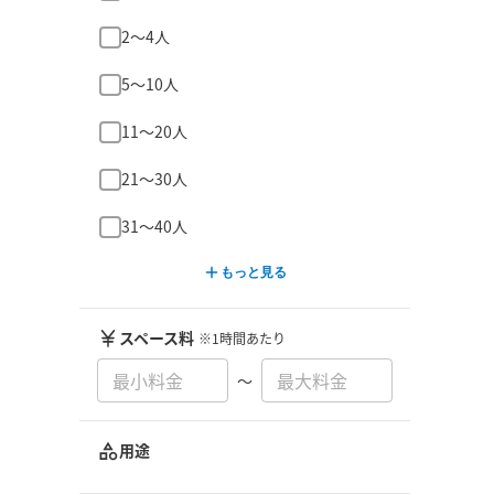
2〜4人
5〜10人
11〜20人
21〜30人
31〜40人
もっと見る
スペース料
※1時間あたり
〜
用途