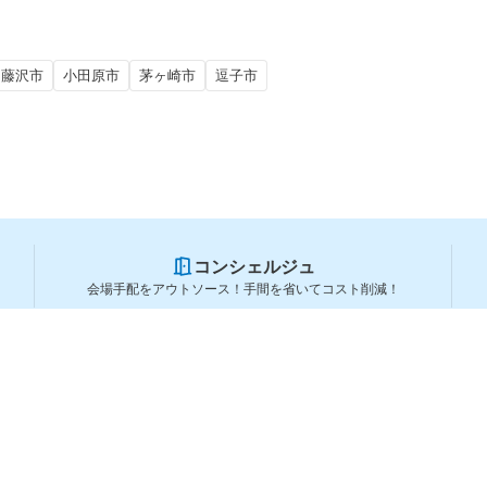
藤沢市
小田原市
茅ヶ崎市
逗子市
コンシェルジュ
会場手配をアウトソース！手間を省いてコスト削減！
スペースを利用する方
スペースを探す
会場タイプから探す