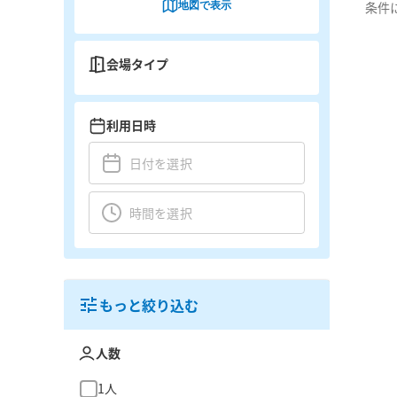
地図で表示
条件
会場タイプ
利用日時
もっと絞り込む
人数
1人