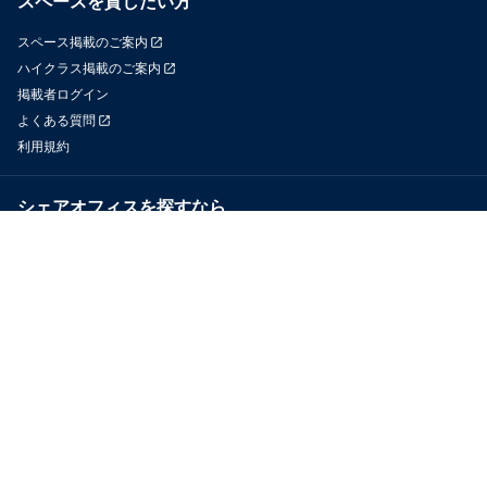
スペースを貸したい方
スペース掲載のご案内
ハイクラス掲載のご案内
掲載者ログイン
よくある質問
利用規約
シェアオフィスを探すなら
OfficeConnect
近くのジムを探すなら
GYYM
メディア
Yoyappin Magazine