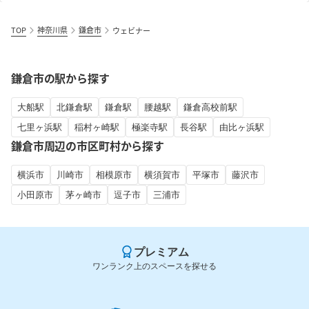
TOP
神奈川県
鎌倉市
ウェビナー
鎌倉市の駅から探す
大船駅
北鎌倉駅
鎌倉駅
腰越駅
鎌倉高校前駅
七里ヶ浜駅
稲村ヶ崎駅
極楽寺駅
長谷駅
由比ヶ浜駅
鎌倉市周辺の市区町村から探す
横浜市
川崎市
相模原市
横須賀市
平塚市
藤沢市
小田原市
茅ヶ崎市
逗子市
三浦市
プレミアム
ワンランク上のスペースを探せる