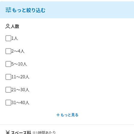
もっと絞り込む
人数
1人
2〜4人
5〜10人
11〜20人
21〜30人
31〜40人
もっと見る
スペース料
※1時間あたり