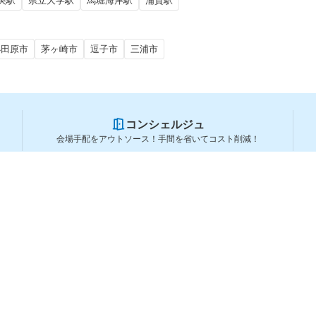
央駅
県立大学駅
馬堀海岸駅
浦賀駅
小田原市
茅ヶ崎市
逗子市
三浦市
コンシェルジュ
会場手配をアウトソース！手間を省いてコスト削減！
スペースを利用する方
スペースを探す
会場タイプから探す
利用用途から探す
都道府県から探す
ランキングから探す