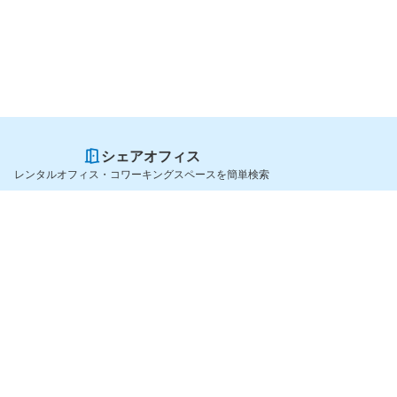
シェアオフィス
レンタルオフィス・コワーキングスペースを簡単検索
スペースを貸したい方
シェアオフィスを探すなら
スペース掲載のご案内
OfficeConnect
ハイクラス掲載のご案内
近くのジムを探すなら
掲載者ログイン
GYYM
よくある質問
メディア
利用規約