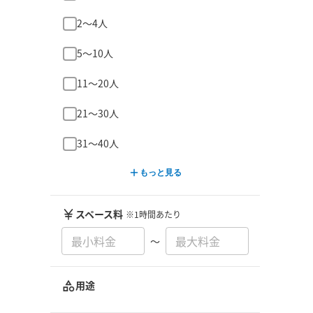
2〜4人
5〜10人
11〜20人
21〜30人
31〜40人
もっと見る
スペース料
※1時間あたり
〜
用途