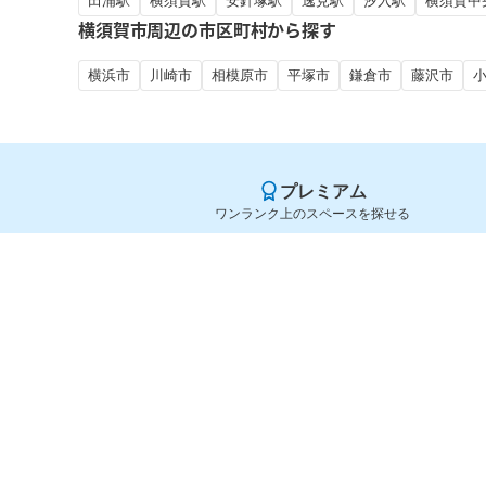
田浦駅
横須賀駅
安針塚駅
逸見駅
汐入駅
横須賀中
横須賀市周辺の市区町村から探す
横浜市
川崎市
相模原市
平塚市
鎌倉市
藤沢市
プレミアム
ワンランク上のスペースを探せる
Yoyappin（ヨヤッピン）
旧SPACEE（スペイシー）