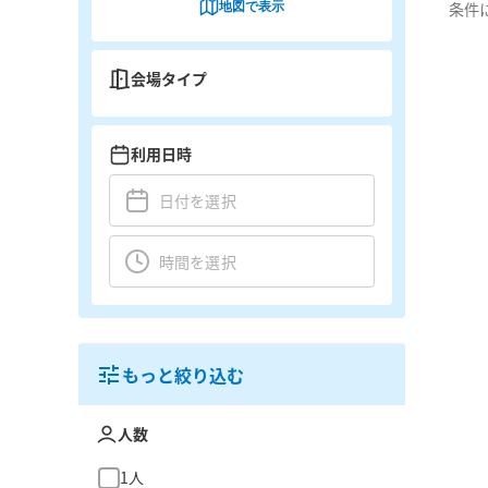
地図で表示
条件
会場タイプ
利用日時
もっと絞り込む
人数
1人