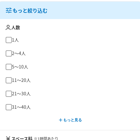
もっと絞り込む
人数
1人
2〜4人
5〜10人
11〜20人
21〜30人
31〜40人
もっと見る
スペース料
※1時間あたり