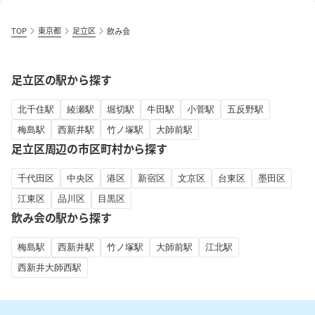
TOP
東京都
足立区
飲み会
足立区の駅から探す
北千住駅
綾瀬駅
堀切駅
牛田駅
小菅駅
五反野駅
梅島駅
西新井駅
竹ノ塚駅
大師前駅
足立区周辺の市区町村から探す
千代田区
中央区
港区
新宿区
文京区
台東区
墨田区
江東区
品川区
目黒区
飲み会の駅から探す
梅島駅
西新井駅
竹ノ塚駅
大師前駅
江北駅
西新井大師西駅