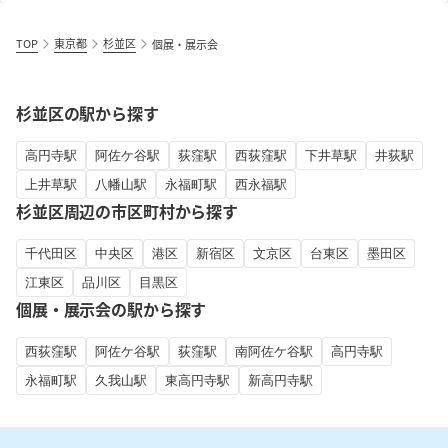
TOP
東京都
杉並区
個展・展示会
杉並区の駅から探す
高円寺駅
阿佐ケ谷駅
荻窪駅
西荻窪駅
下井草駅
井荻駅
上井草駅
八幡山駅
永福町駅
西永福駅
杉並区周辺の市区町村から探す
千代田区
中央区
港区
新宿区
文京区
台東区
墨田区
江東区
品川区
目黒区
個展・展示会の駅から探す
西荻窪駅
阿佐ケ谷駅
荻窪駅
南阿佐ケ谷駅
高円寺駅
永福町駅
久我山駅
東高円寺駅
新高円寺駅