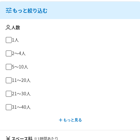
もっと絞り込む
人数
1人
2〜4人
5〜10人
11〜20人
21〜30人
31〜40人
もっと見る
スペース料
※1時間あたり