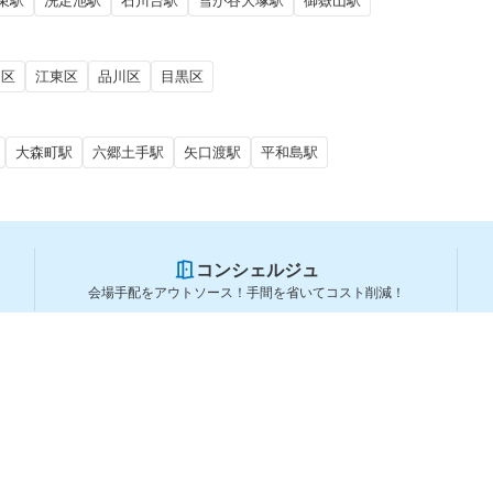
束駅
洗足池駅
石川台駅
雪が谷大塚駅
御嶽山駅
田区
江東区
品川区
目黒区
大森町駅
六郷土手駅
矢口渡駅
平和島駅
コンシェルジュ
会場手配をアウトソース！手間を省いてコスト削減！
スペースを利用する方
スペースを探す
会場タイプから探す