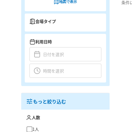
地図で表示
条件
会場タイプ
利用日時
もっと絞り込む
人数
1人