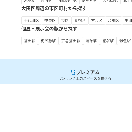
大森駅
蒲田駅
田園調布駅
多摩川駅
大岡山駅
北千
大田区周辺の市区町村から探す
千代田区
中央区
港区
新宿区
文京区
台東区
墨
個展・展示会の駅から探す
蒲田駅
梅屋敷駅
京急蒲田駅
蓮沼駅
糀谷駅
雑色駅
プレミアム
ワンランク上のスペースを探せる