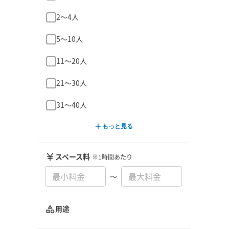
2〜4人
5〜10人
11〜20人
21〜30人
31〜40人
もっと見る
スペース料
※1時間あたり
〜
用途