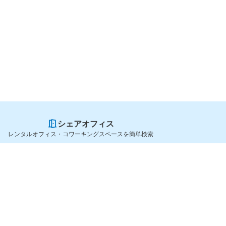
シェアオフィス
レンタルオフィス・コワーキングスペースを簡単検索
スペースを貸したい方
シェアオフィスを探すなら
スペース掲載のご案内
OfficeConnect
ハイクラス掲載のご案内
近くのジムを探すなら