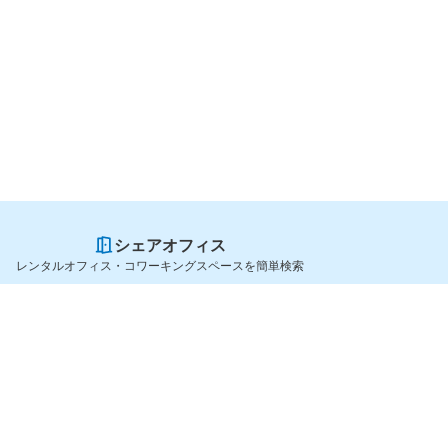
シェアオフィス
レンタルオフィス・コワーキングスペースを簡単検索
スペースを貸したい方
シェアオフィスを探すなら
スペース掲載のご案内
OfficeConnect
ハイクラス掲載のご案内
近くのジムを探すなら