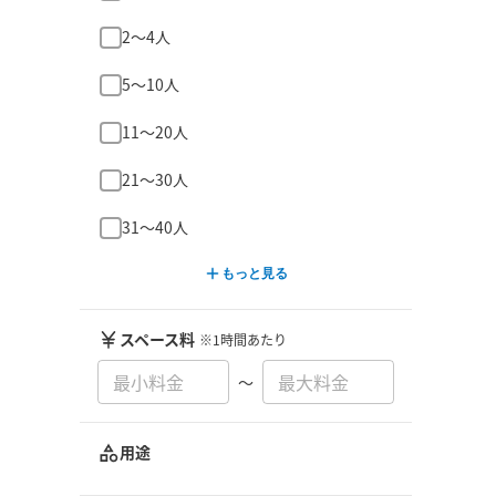
2〜4人
5〜10人
11〜20人
21〜30人
31〜40人
もっと見る
スペース料
※1時間あたり
〜
用途