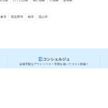
府台駅
八千代台駅
南行徳駅
行徳駅
妙典駅
佐倉市
習志野市
柏市
流山市
コンシェルジュ
会場手配をアウトソース！手間を省いてコスト削減！
スペースを利用する方
スペースを探す
会場タイプから探す