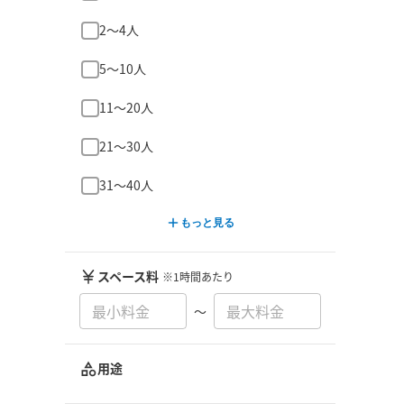
2〜4人
5〜10人
11〜20人
21〜30人
31〜40人
もっと見る
スペース料
※1時間あたり
〜
用途