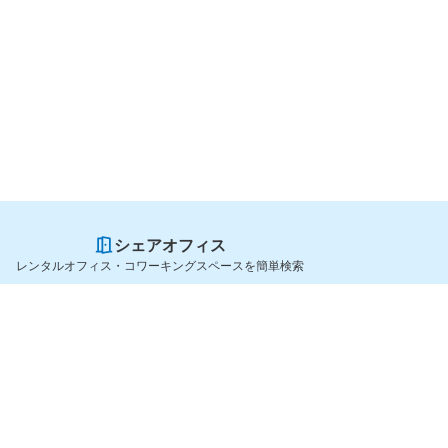
シェアオフィス
レンタルオフィス・コワーキングスペースを簡単検索
スペースを貸したい方
シェアオフィスを探すなら
スペース掲載のご案内
OfficeConnect
ハイクラス掲載のご案内
近くのジムを探すなら