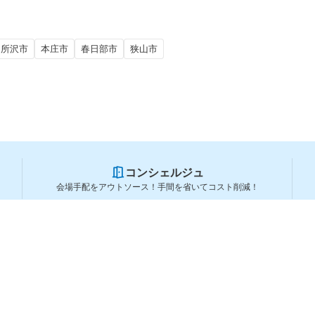
所沢市
本庄市
春日部市
狭山市
コンシェルジュ
会場手配をアウトソース！手間を省いてコスト削減！
スペースを利用する方
スペースを探す
会場タイプから探す