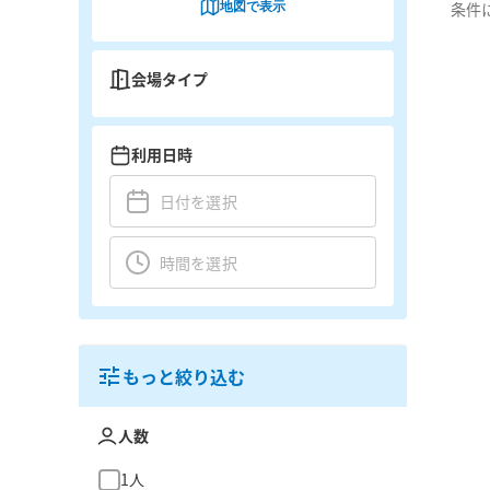
地図で表示
条件
会場タイプ
利用日時
もっと絞り込む
人数
1人