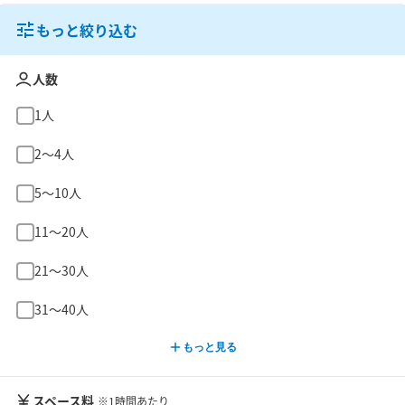
もっと絞り込む
人数
1人
2〜4人
5〜10人
11〜20人
21〜30人
31〜40人
もっと見る
スペース料
※1時間あたり