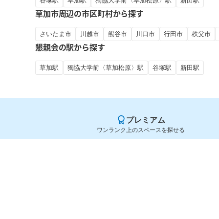
谷塚駅
草加駅
獨協大学前〈草加松原〉駅
新田駅
草加市周辺の市区町村から探す
さいたま市
川越市
熊谷市
川口市
行田市
秩父市
懇親会の駅から探す
草加駅
獨協大学前〈草加松原〉駅
谷塚駅
新田駅
プレミアム
ワンランク上のスペースを探せる