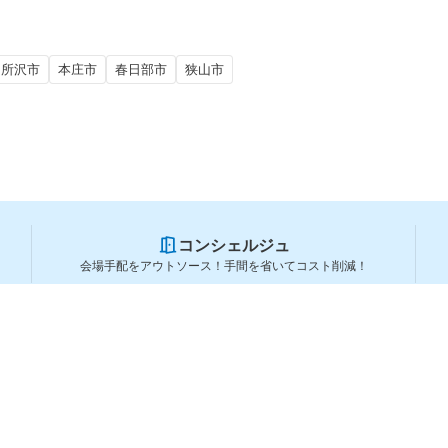
所沢市
本庄市
春日部市
狭山市
コンシェルジュ
会場手配をアウトソース！手間を省いてコスト削減！
スペースを利用する方
スペースを探す
会場タイプから探す