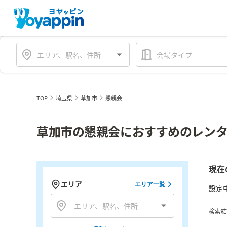
会場タイプ
TOP
埼玉県
草加市
懇親会
草加市の懇親会におすすめのレンタ
現在
エリア
エリア一覧
設定
検索結