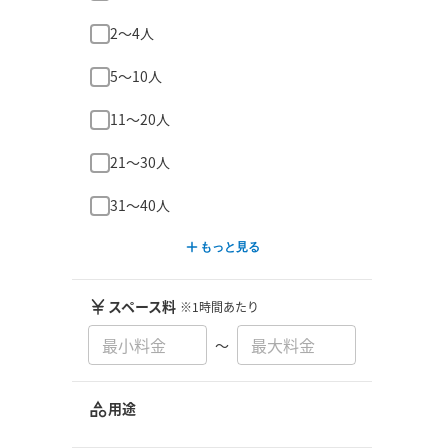
2〜4人
5〜10人
11〜20人
21〜30人
31〜40人
もっと見る
スペース料
※1時間あたり
〜
用途