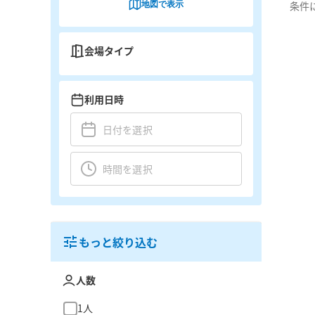
地図で表示
条件
会場タイプ
利用日時
もっと絞り込む
人数
1人