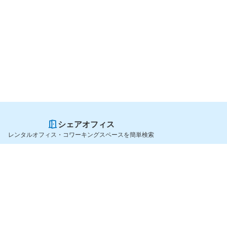
シェアオフィス
レンタルオフィス・コワーキングスペースを簡単検索
スペースを貸したい方
シェアオフィスを探すなら
スペース掲載のご案内
OfficeConnect
ハイクラス掲載のご案内
近くのジムを探すなら