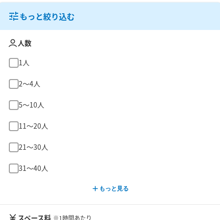
もっと絞り込む
人数
1人
2〜4人
5〜10人
11〜20人
21〜30人
31〜40人
もっと見る
スペース料
※1時間あたり