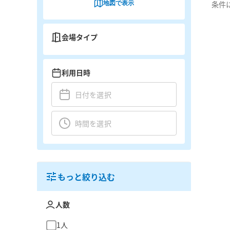
地図で表示
条件
会場タイプ
利用日時
もっと絞り込む
人数
1人