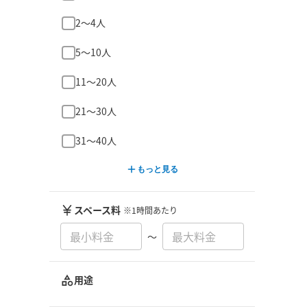
2〜4人
5〜10人
11〜20人
21〜30人
31〜40人
もっと見る
スペース料
※1時間あたり
〜
用途