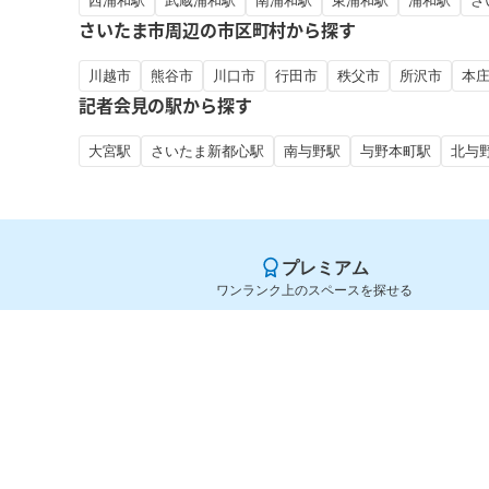
西浦和駅
武蔵浦和駅
南浦和駅
東浦和駅
浦和駅
さ
さいたま市周辺の市区町村から探す
川越市
熊谷市
川口市
行田市
秩父市
所沢市
本
記者会見の駅から探す
大宮駅
さいたま新都心駅
南与野駅
与野本町駅
北与
プレミアム
ワンランク上のスペースを探せる