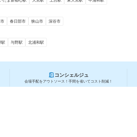
いたま新都心駅
大宮駅
土呂駅
東大宮駅
中浦和駅
庄市
春日部市
狭山市
深谷市
野駅
与野駅
北浦和駅
コンシェルジュ
会場手配をアウトソース！手間を省いてコスト削減！
スペースを利用する方
スペースを探す
会場タイプから探す