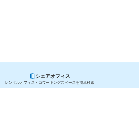
シェアオフィス
レンタルオフィス・コワーキングスペースを簡単検索
スペースを貸したい方
シェアオフィスを探すなら
スペース掲載のご案内
OfficeConnect
ハイクラス掲載のご案内
近くのジムを探すなら