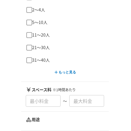
2〜4人
5〜10人
11〜20人
21〜30人
31〜40人
もっと見る
スペース料
※1時間あたり
〜
用途