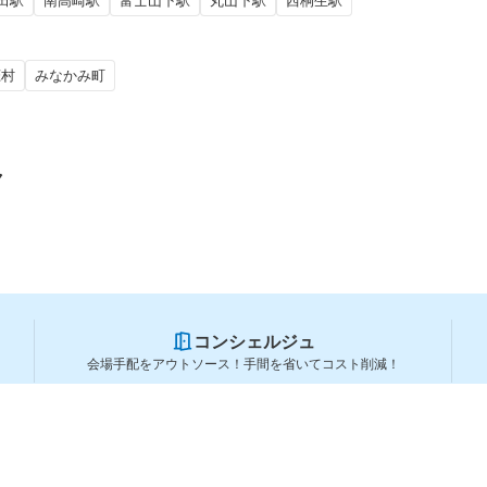
田駅
南高崎駅
富士山下駅
丸山下駅
西桐生駅
恋村
みなかみ町
ア
コンシェルジュ
会場手配をアウトソース！手間を省いてコスト削減！
スペースを利用する方