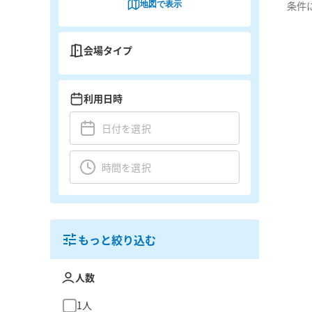
地図で表示
条件
会場タイプ
利用日時
もっと絞り込む
人数
1人