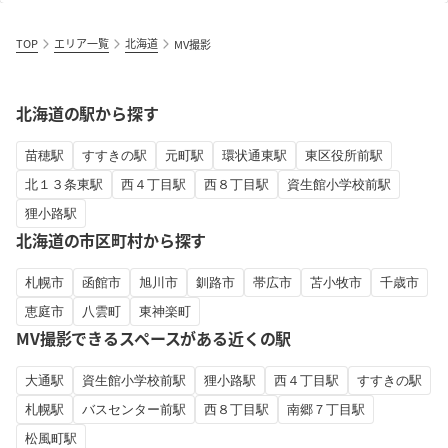
TOP
エリア一覧
北海道
MV撮影
北海道の駅から探す
苗穂駅
すすきの駅
元町駅
環状通東駅
東区役所前駅
北１３条東駅
西４丁目駅
西８丁目駅
資生館小学校前駅
狸小路駅
北海道の市区町村から探す
札幌市
函館市
旭川市
釧路市
帯広市
苫小牧市
千歳市
恵庭市
八雲町
東神楽町
MV撮影できるスペースがある近くの駅
大通駅
資生館小学校前駅
狸小路駅
西４丁目駅
すすきの駅
札幌駅
バスセンター前駅
西８丁目駅
南郷７丁目駅
松風町駅