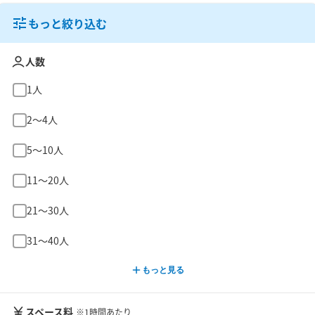
もっと絞り込む
人数
1人
2〜4人
5〜10人
11〜20人
21〜30人
31〜40人
もっと見る
スペース料
※1時間あたり