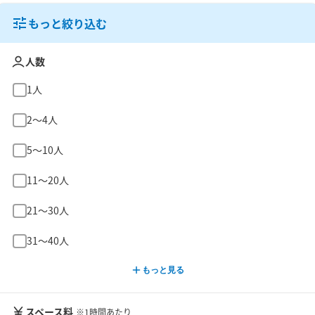
もっと絞り込む
人数
1人
2〜4人
5〜10人
11〜20人
21〜30人
31〜40人
もっと見る
スペース料
※1時間あたり