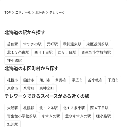
TOP
エリア一覧
北海道
テレワーク
北海道の駅から探す
苗穂駅
すすきの駅
元町駅
環状通東駅
東区役所前駅
北１３条東駅
西４丁目駅
西８丁目駅
資生館小学校前駅
狸小路駅
北海道の市区町村から探す
札幌市
函館市
旭川市
釧路市
帯広市
苫小牧市
千歳市
恵庭市
八雲町
東神楽町
テレワークできるスペースがある近くの駅
大通駅
札幌駅
北１２条駅
北１３条東駅
西４丁目駅
資生館小学校前駅
すすきの駅
豊水すすきの駅
狸小路駅
旭川駅