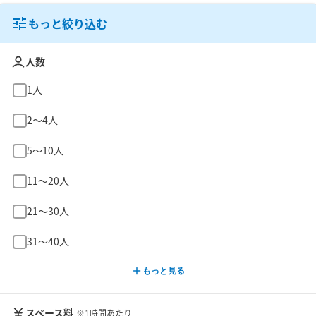
もっと絞り込む
人数
1人
2〜4人
5〜10人
11〜20人
21〜30人
31〜40人
もっと見る
スペース料
※1時間あたり