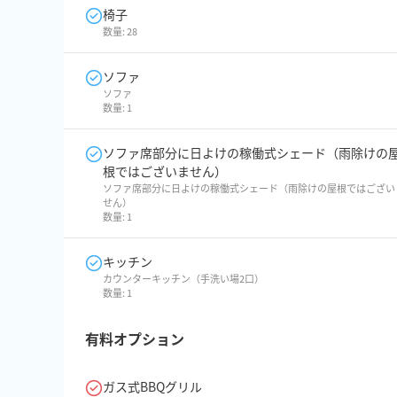
椅子
数量:
28
ソファ
ソファ
数量:
1
ソファ席部分に日よけの稼働式シェード（雨除けの
根ではございません）
ソファ席部分に日よけの稼働式シェード（雨除けの屋根ではござい
せん）
数量:
1
キッチン
カウンターキッチン（手洗い場2口）
数量:
1
有料オプション
ガス式BBQグリル