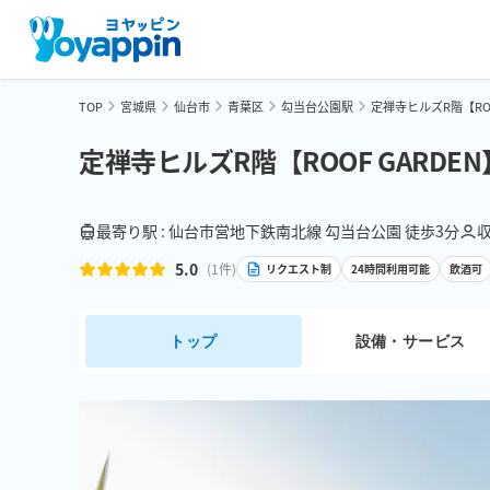
TOP
宮城県
仙台市
青葉区
勾当台公園駅
定禅寺ヒルズR階【ROO
定禅寺ヒルズR階【ROOF GARDEN
最寄り駅 : 仙台市営地下鉄南北線 勾当台公園 徒歩3分
収
5.0
(
1
件)
リクエスト制
24時間利用可能
飲酒可
トップ
設備・サービス