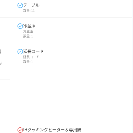
テーブル
数量:
11
冷蔵庫
冷蔵庫
数量:
1
屋
延長コード
延長コード
数量:
1
ま
IHクッキングヒーター＆専用鍋