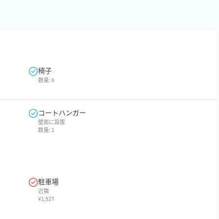
椅子
数量:
8
コートハンガー
壁面に設置
数量:
1
駐車場
近隣
¥
1,527