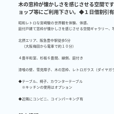
木の窓枠が懐かしさを感じさせる空間で
ョップ等にご利用下さい。◆１日借割引
昭和レトロな宮崎駿の世界観を体験、体感、

庭付戸建て窓枠が懐かしさを感じさせる空間ギャラリー、写
北摂エリア、阪急豊中駅徒歩5分

　（大阪梅田から電車で約１０分）

４畳半和室、杉板６畳間、縁側、庭付き

漆喰の壁、雪見障子、木の窓枠、レトロガラス（ダイヤガラ
◆テーブル、椅子、カウンターテーブル

　※キッチンの使用はオプション

◆近隣にコンビニ、コインパーキング有