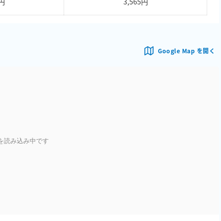
5円
3,565円
Google Map を開く
を読み込み中です