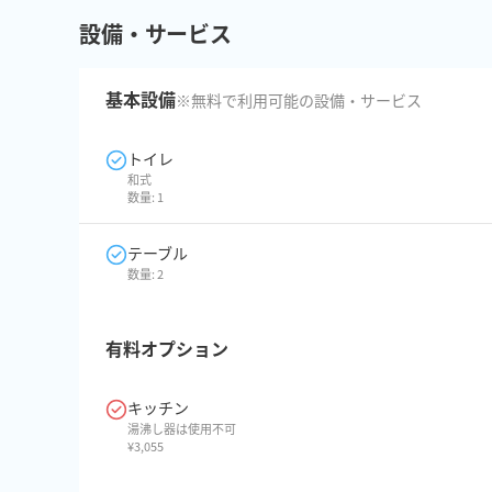
設備・サービス
基本設備
※無料で利用可能の設備・サービス
トイレ
和式
数量:
1
テーブル
数量:
2
有料オプション
キッチン
湯沸し器は使用不可
¥
3,055