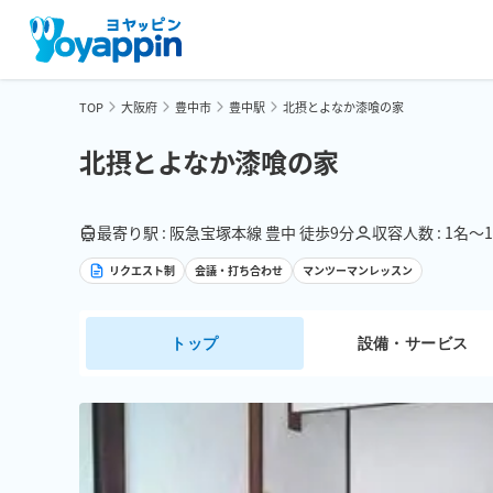
TOP
大阪府
豊中市
豊中駅
北摂とよなか漆喰の家
北摂とよなか漆喰の家
最寄り駅 : 阪急宝塚本線 豊中 徒歩9分
収容人数 : 1名〜
リクエスト制
会議・打ち合わせ
マンツーマンレッスン
トップ
設備・サービス