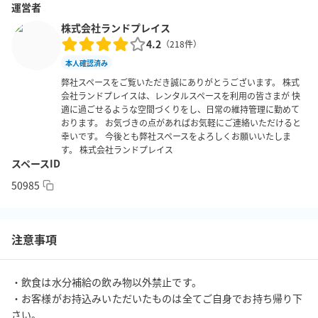
運営者
株式会社ランドプレイス
4.2
（
218
件）
設備・サービス

本人確認済み
弊社スペースをご覧いただき誠にありがとうございます。 株式
🏠広さ

会社ランドプレイスは、レンタルスペースを利用の皆さまが 快
7㎡

適に過ごせるような空間づくりをし、日常の維持管理に勤めて
おります。 お気づきの点があればお気軽にご連絡いただけると
幸いです。 今後とも弊社スペースをよろしくお願いいたしま
🏠収容人数

す。 株式会社ランドプレイス
6名

スペースID
（小学生以上から人数カウント、未就学児はカウントしない）

50985
🏪周辺情報(徒歩)

ファミリーマート（1分）

注意事項
ピーコックストア（3分）

・飲食は水分補給の飲み物以外禁止です。

・お客様がお持込みいただいたものは全てご自身でお持ち帰り下
さい。
