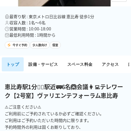
最寄り駅 : 東京メトロ日比谷線 恵比寿 徒歩1分
収容人数 : 1名〜6名
営業時間 : 10:00-18:00
最低利用時間 : 1時間から
今すぐ予約
少人数向け
個室
トップ
設備・サービス
スペース料金
アクセス
恵比寿駅1分🚶‍♂️駅近🚃6名🙆会議👩‍💻テレワー
ク【2号室】ヴァリエンテフォーラム恵比寿
⚠️ご注意ください⚠️

ご利用前にご予約されているか必ずご確認ください。

ご利用はご予約いただいた時間内に限ります。 

予約時間外の利用は固くお断りしており、
