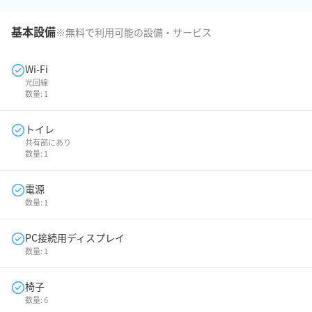
基本設備
※無料で利用可能の設備・サービス
Wi-Fi
光回線
数量:
1
トイレ
共有部にあり
数量:
1
電源
数量:
1
PC接続用ディスプレイ
数量:
1
椅子
数量:
6