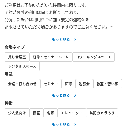
ご利用はご予約いただいた時間内に限ります。 

予約時間外の利用は固くお断りしており、

発覚した場合は利用料金に加え規定の違約金を

請求させていただく場合がありますのでご注意ください。

もっと見る
会場タイプ
🧑‍💻【2号室】ヴァリエンテフォーラム恵比寿👩‍💻

貸し会議室
研修・セミナールーム
コワーキングスペース
恵比寿駅西口より徒歩1分！

レンタルスペース
アクセス抜群のリーズナブルなレンタルスペースです🚶‍

用途
ホワイトボード完備🙆会議・打ち合わせにおすすめ👌

会議・打ち合わせ
セミナー
研修
勉強会
教室・習い事
もっと見る
🚫水分補給のための飲み物以外持ち込み・飲食禁止🚫

特徴
🚫TV等の収録お断り🚫

少人数向け
個室
電源
エレベーター
防犯カメラあり
💁‍♀️お子様連れの場合は騒ぐ・走る・大声を出すなど

もっと見る
　なさいませんよう、周囲への配慮をお願いいたします。
