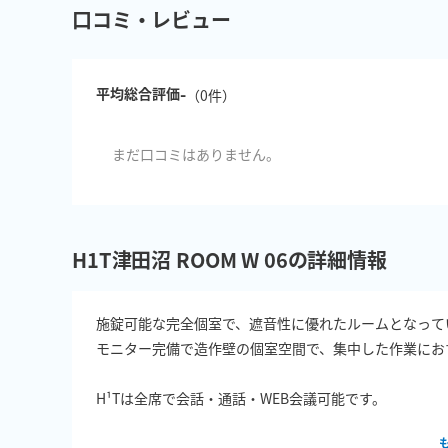
口コミ・レビュー
-
平均総合評価
（
0
件）
まだ口コミはありません。
H1T津田沼 ROOM W 06の詳細情報
施錠可能な完全個室で、遮音性に優れたルームとなってい
モニター完備で造作壁の個室空間で、集中した作業におす
H¹Tは全席で会話・通話・WEB会議可能です。