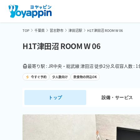
TOP
千葉県
習志野市
津田沼駅
H1T津田沼 ROOM W 06
H1T津田沼 ROOM W 06
最寄り駅 : JR中央・総武線 津田沼 徒歩2分
収容人数 : 
今すぐ予約
少人数向け
飲食物の持込OK
トップ
設備・サービス