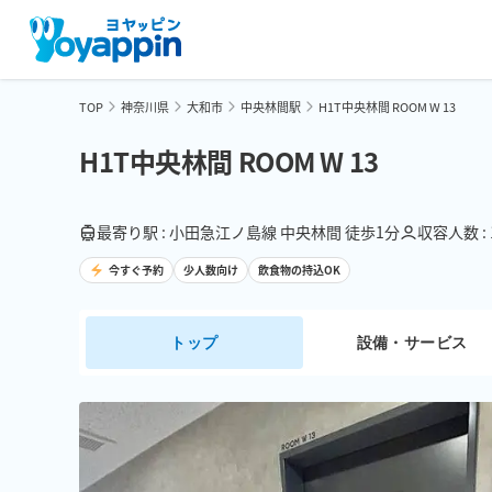
TOP
神奈川県
大和市
中央林間駅
H1T中央林間 ROOM W 13
H1T中央林間 ROOM W 13
最寄り駅 : 小田急江ノ島線 中央林間 徒歩1分
収容人数 :
今すぐ予約
少人数向け
飲食物の持込OK
トップ
設備・サービス