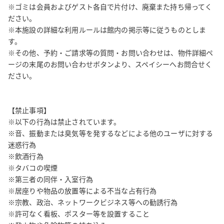
※ゴミは会員およびゲスト各自で片付け、廃棄また持ち帰ってく
ださい。

※本施設の詳細な利用ルールは館内の掲示等に従うものとしま
す。

※その他、予約・ご請求等の質問・お問い合わせは、物件詳細ペ
ージの末尾のお問い合わせボタンより、スペイシーへお問合せく
ださい。

【禁止事項】

※以下の行為は禁止されています。

※音、振動または臭気等を発するなどによる他のユーザに対する
迷惑行為

※飲酒行為

※タバコの喫煙

※第三者の同伴・入室行為

※居座りや物品の放置等による不当な占有行為

※宗教、政治、ネットワークビジネス等への勧誘行為

※許可なく看板、ポスター等を設置すること
