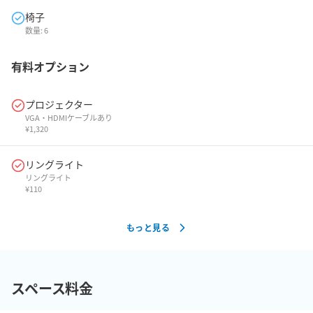
椅子
数量:
6
有料オプション
プロジェクター
VGA・HDMIケーブルあり
¥
1,320
リングライト
リングライト
¥
110
もっと見る
スペース料金