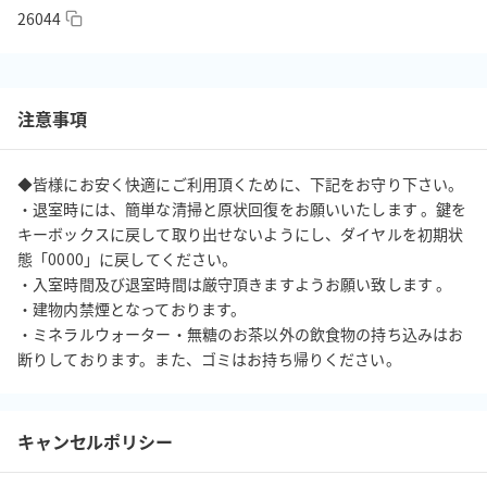
26044
の充電もできますよ☆

※プロジェクターのお貸し出しのみ別途有料となります。

注意事項
熊本都心部で場所が非常に分かりやすく、机を脇に寄せてのイベ
◆皆様にお安く快適にご利用頂くために、下記をお守り下さい。

ント利用など、レイアウトさえ戻していただければ、様々な用途
・退室時には、簡単な清掃と原状回復をお願いいたします 。鍵を
にお使いいただけます。

キーボックスに戻して取り出せないようにし、ダイヤルを初期状
態「0000」に戻してください。

・入室時間及び退室時間は厳守頂きますようお願い致します 。

・建物内禁煙となっております。 

■Wi-Fi 無料（光回線）

・ミネラルウォーター・無糖のお茶以外の飲食物の持ち込みはお
断りしております。また、ゴミはお持ち帰りください。
■プロジェクター（有料貸出）・作業用モニター（無料貸出）設置

■姿見（全身鏡(幅36cm✕高150cm)）設置

キャンセルポリシー
■TikTok撮影グッズも無料貸出
