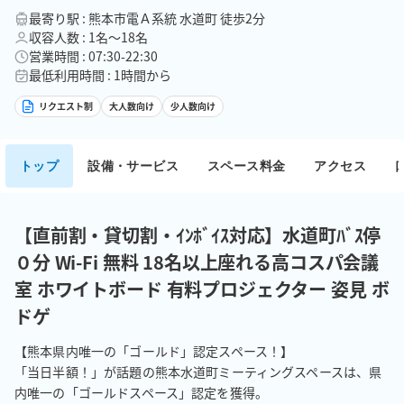
最寄り駅 : 熊本市電Ａ系統 水道町 徒歩2分
収容人数 : 1名〜18名
営業時間 : 07:30-22:30
最低利用時間 : 1時間から
リクエスト制
大人数向け
少人数向け
トップ
設備・サービス
スペース料金
アクセス
【直前割・貸切割・ｲﾝﾎﾞｲｽ対応】水道町ﾊﾞｽ停
０分 Wi-Fi 無料 18名以上座れる高コスパ会議
室 ホワイトボード 有料プロジェクター 姿見 ボ
ドゲ
【熊本県内唯一の「ゴールド」認定スペース！】

「当日半額！」が話題の熊本水道町ミーティングスペースは、県
内唯一の「ゴールドスペース」認定を獲得。
