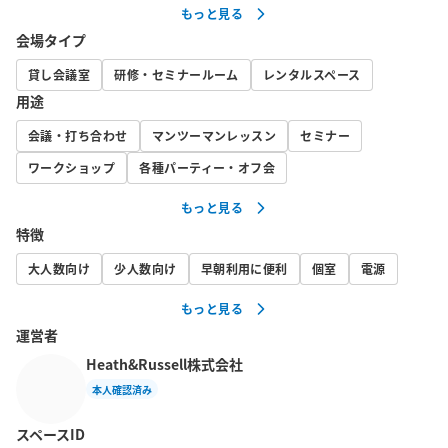
もっと見る
用方法は禁止します。

会場タイプ
　また、ご予約時間には準備・片付けの時間を含めてご利用くだ
さい。）

貸し会議室
研修・セミナールーム
レンタルスペース
用途
会議・打ち合わせ
マンツーマンレッスン
セミナー
【プロジェクター貸出（有料）・高速Wi-Fiおよび作業用モニター
の利用は無料！】

ワークショップ
各種パーティー・オフ会
もっと見る
現在、机7台およびチェア18脚＋簡易丸イス6個、中型ホワイトボ
特徴
ードを備え付けており、

光回線Wi-Fi に作業用モニター・プロジェクターも利用できて会議
大人数向け
少人数向け
早朝利用に便利
個室
電源
や勉強会、テレワークの用途にも便利です。

もっと見る
運営者
さらに現在、当スペースでは「ボードゲーム」「YouTube/TikTok
Heath&Russell株式会社
撮影」「パーソナルカラー診断」利用に力を入れるため、

本人確認済み
カタンなどのボードゲーム、スマホ対応リングライト、ストレー
トヘアアイロン、姿見（スタンドミラー）、

スペースID
アメピン、ヘアゴムや綿棒などの備品を設置！もちろん、スマホ