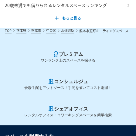
お申し込みの方に限り、机や部屋を汚さないことを条件に飲食を
20歳未満でも借りられるレンタルスペースランキング
許可する場合があります。

もっと見る
ご希望の際は事前に必ずご相談ください。

TOP
熊本県
熊本市
中央区
水道町駅
熊本水道町ミーティングスペース
■ビル設備

プレミアム
ワンランク上のスペースを探せる
エレベーター

コンシェルジュ
会場手配をアウトソース！手間を省いてコスト削減！
■水廻り

シェアオフィス
トイレ（毎日清掃・女性用トイレは3階となります）

レンタルオフィス・コワーキングスペースを簡単検索