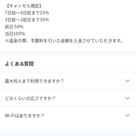
【キャンセル規定】

7日前〜4日前まで20％

■ボードゲーム：「カタン」（6人まで拡張あり）・「ドメモ」・
3日前〜2前日まで30%

「クアルト（ミニ）」

前日 50%

当日100％

※返金の際、手数料を引いた金額を入金させていただきます。
　Wi-Fi 無料（光回線）

　プロジェクター（有料貸出）

　作業用モニター：一般的な21.5型のサイズです

よくある質問
　HDMIケーブル（Mini DisplayPort可）・VGAケーブル

　スマホ充電ケーブル（Lightningケーブル（iPhone用） ・USB 
最大何人まで利用できますか？
Type-Cケーブル ・Micro USB ケーブル）

　エアコン１機

どのくらいの広さですか？
　会議用テーブル7台

　オフィスチェア18脚

　補助イス6脚

Wi-Fiはありますか？
　大きめホワイトボード

　案内板
