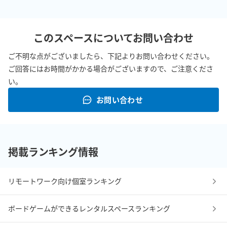
　姿見（スタンドミラー 幅36cm✕高150cm）

　消毒用アルコール

　ハンガーラック（ハンガー４本）

このスペースについてお問い合わせ
　傘立て（～12本）

　スマホ対応リングライト

ご不明な点がございましたら、下記よりお問い合わせください。
　ストレートヘアアイロン

ご回答にはお時間がかかる場合がございますので、ご注意くださ
　アメピン、ヘアゴム、綿棒

い。
お問い合わせ
■お部屋について

・飲食喫煙禁止（部屋の汚損につながらない水やお茶などは構い
掲載ランキング情報
ません。

　ご飲食は近隣の飲食店をご利用ください。）

リモートワーク向け個室ランキング
※１日貸切プランをご利用で、ゴミをお持ち帰りになるか、燃や
すゴミオプションを

ボードゲームができるレンタルスペースランキング