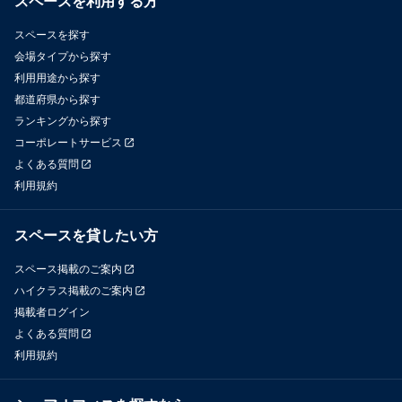
スペースを利用する方
【収容人数】

立ちイベント時：最大24名前後

スペースを探す
着席時：最大18名 ※ 程度（椅子は18脚＋補助イス6脚ご用意して
会場タイプから探す
おります）

利用用途から探す
※会議机１つにつき椅子３脚をご利用時
都道府県から探す
ランキングから探す
コーポレートサービス
よくある質問
利用規約
スペースを貸したい方
スペース掲載のご案内
ハイクラス掲載のご案内
掲載者ログイン
よくある質問
利用規約