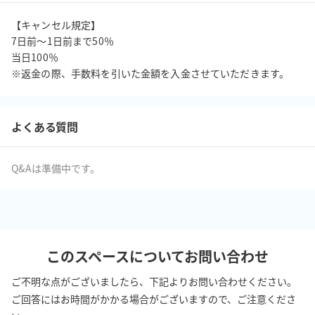
・万が一、スペース内にゴミを置いて行かれた場合は廃棄に掛か
る全ての料金をお支払い頂きます。
【キャンセル規定】

7日前〜1日前まで50％

当日100％

※返金の際、手数料を引いた金額を入金させていただきます。
よくある質問
Q&Aは準備中です。
このスペースについてお問い合わせ
ご不明な点がございましたら、下記よりお問い合わせください。
ご回答にはお時間がかかる場合がございますので、ご注意くださ