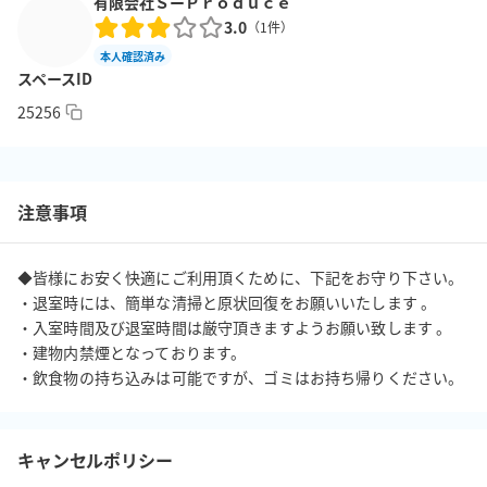
・トイレは男女別で室外にあります。

有限会社ＳーＰｒｏｄｕｃｅ
3.0
（
1
件）
本人確認済み
スペースID
■会場の下見について

・お問合せください。

25256
　無料で見学可能です。遠隔地の方はオンライン見学も可能で
す。

注意事項
【重要事項】

・使用後は清掃をお願いしています。

・室内は完全禁煙でございます。（室内、廊下、共用部すべて禁
◆皆様にお安く快適にご利用頂くために、下記をお守り下さい。

煙です。）

・退室時には、簡単な清掃と原状回復をお願いいたします 。

・室内にてレイアウトを変更された場合には、退室されるまでに
・入室時間及び退室時間は厳守頂きますようお願い致します 。

・建物内禁煙となっております。 

必ず元にお戻し下さい。

・飲食物の持ち込みは可能ですが、ゴミはお持ち帰りください。
・お客様がお持込み頂いたものは全てご自身でお持ち帰り下さ
い。

・ゴミは必ずお客様が責任を持ってお持ち帰り下さい。スペース
キャンセルポリシー
内に捨て置くことは認められません。
