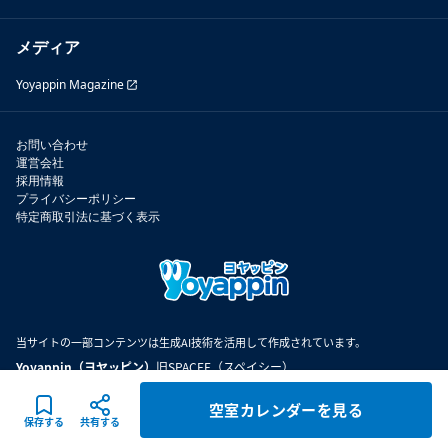
メディア
Yoyappin Magazine
お問い合わせ
運営会社
採用情報
プライバシーポリシー
特定商取引法に基づく表示
当サイトの一部コンテンツは生成AI技術を活用して作成されています。
Yoyappin（ヨヤッピン）
旧SPACEE（スペイシー）
空室カレンダーを見る
©
2026
Spacee inc.
保存する
共有する