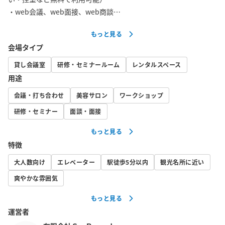
・web会議、web面接、web商談

・動画配信

もっと見る
・商談、会議、打ち合わせ、各種ミーティング

会場タイプ
・勉強会、セミナー　など

貸し会議室
研修・セミナールーム
レンタルスペース
■備品、設備（無料）

用途
・高速インターネット「NURO光」

会議・打ち合わせ
美容サロン
ワークショップ
・大型モニター　75インチ

・電源

研修・セミナー
面談・面接
・Web会議専用のカメラ

もっと見る
・無料で使えるカフェコーナー有り

特徴
■インターネット速度

大人数向け
エレベーター
駅徒歩5分以内
観光名所に近い
下り360Mbps/上り480Mbps

爽やかな雰囲気
もっと見る
■建物の設備

運営者
・エレベーター
