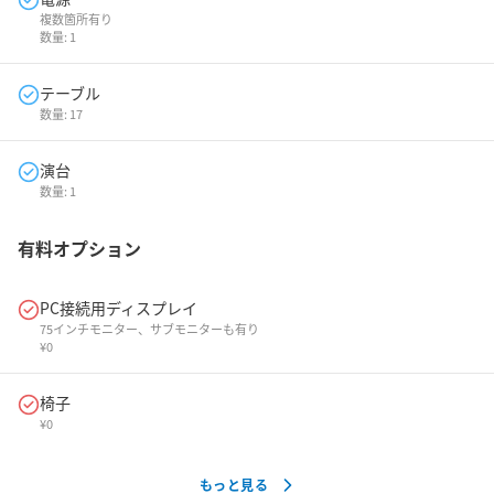
複数箇所有り
数量:
1
テーブル
数量:
17
演台
数量:
1
有料オプション
PC接続用ディスプレイ
75インチモニター、サブモニターも有り
¥
0
椅子
¥
0
もっと見る