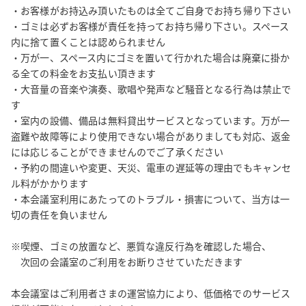
・お客様がお持込み頂いたものは全てご自身でお持ち帰り下さい

・ゴミは必ずお客様が責任を持ってお持ち帰り下さい。スペース
内に捨て置くことは認められません

・万が一、スペース内にゴミを置いて行かれた場合は廃棄に掛か
る全ての料金をお支払い頂きます

・大音量の音楽や演奏、歌唱や発声など騒音となる行為は禁止で
す

・室内の設備、備品は無料貸出サービスとなっています。万が一
盗難や故障等により使用できない場合がありましても対応、返金
には応じることができませんのでご了承ください

・予約の間違いや変更、天災、電車の遅延等の理由でもキャンセ
ル料がかかります 

・本会議室利用にあたってのトラブル・損害について、当方は一
切の責任を負いません

※喫煙、ゴミの放置など、悪質な違反行為を確認した場合、

　次回の会議室のご利用をお断りさせていただきます

本会議室はご利用者さまの運営協力により、低価格でのサービス