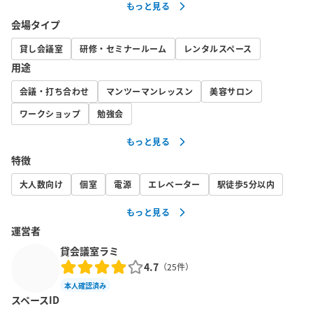
もっと見る
障盗難等により使用できない場合がありましても

会場タイプ
対応、返金には応じることができませんのでご了承ください。

貸し会議室
研修・セミナールーム
レンタルスペース
■入退室

用途
※入退室方法は予約確定メールを必ずご確認ください。

会議・打ち合わせ
マンツーマンレッスン
美容サロン
・予約時間前の入室はできません。

・待合スペースはございません。

ワークショップ
勉強会
・次の利用者に迷惑がかからないように予約時間内に退室してく
もっと見る
ださい

特徴
・退室前にはセルフクリーニングをお願いします。

・ゴミは必ずお持ち帰りください。

大人数向け
個室
電源
エレベーター
駅徒歩5分以内
・当会場は会議室となっており、パーティー禁止です。

もっと見る
・飲酒は一切禁止です。

運営者
・飲食目的のご利用はお断りいたします。

貸会議室ラミ
・長時間ご利用の場合のお弁当などの飲食は可能ですが、利用後
4.7
（
25
件）
の清掃を必ず実施し、ゴミは必ずお持ち帰りください

本人確認済み
スペースID
※出入口(会議室外)にはセキュリティのため防犯カメラを設置させ