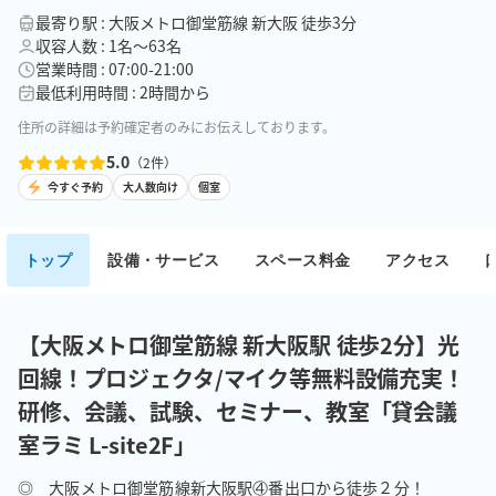
最寄り駅 : 大阪メトロ御堂筋線 新大阪 徒歩3分
収容人数 : 1名〜63名
営業時間 : 07:00-21:00
最低利用時間 : 2時間から
住所の詳細は予約確定者のみにお伝えしております。
5.0
（
2
件）
今すぐ予約
大人数向け
個室
トップ
設備・サービス
スペース料金
アクセス
【大阪メトロ御堂筋線 新大阪駅 徒歩2分】光
回線！プロジェクタ/マイク等無料設備充実！
研修、会議、試験、セミナー、教室「貸会議
室ラミ L-site2F」
◎　大阪メトロ御堂筋線新大阪駅④番出口から徒歩２分！
