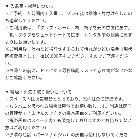
▼ 入退室・掃除について

・ご予約した時間内で入室し、プレイ後は掃除・片付けをしたの
ち退室してください。

・ご利用後は、「クラブ・ボール・机・椅子を元の位置に戻す」
「机・クラブをウェットシートで拭き」レンタル前の状態に戻す
ようにお願いします。

※ご利用後、吐物など掃除せず出られて汚れがひどい場合は現状
回復費用として一律10,000円をいただきますのでご了承くださ
い。

※お帰りの前に、ドアにある最終確認リストで忘れ物がないかな
どご確認ください。

▼ 喫煙・火気の取り扱いについて

・スペース内は火気厳禁となっており、室内は全て禁煙です。

・おタバコを吸われる場合は屋外でお願い致します。当店は灰皿
の管理ができませんので自身の携帯灰皿をご利用ください。

（携帯灰皿はスペース内でも販売しておりますのでお持ちでない
方はご利用ください）

※お隣の店舗（パーソナルジム）の灰皿は使用しないでくださ