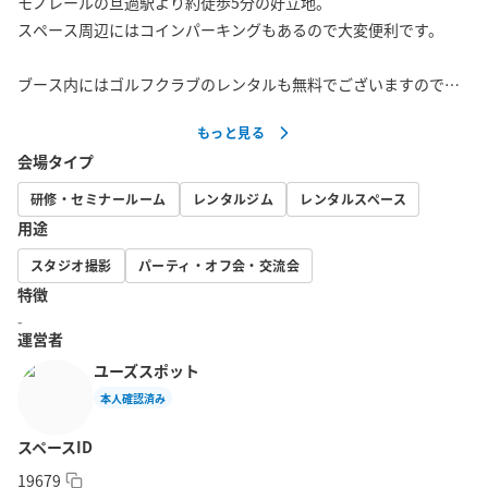
モノレールの旦過駅より約徒歩5分の好立地。

スペース周辺にはコインパーキングもあるので大変便利です。

ブース内にはゴルフクラブのレンタルも無料でございますので、
会社帰りなど手ぶらでもゴルフをお楽しみいただけます。

もっと見る
会場タイプ
お１人でスキルアップの練習はもちろん、ゴルフ仲間や友人と一
緒に有名なゴルフコースのラウンドができます。

研修・セミナールーム
レンタルジム
レンタルスペース
用途
お酒や食べ物の持ち込みはOKですので、皆様で飲食を楽しみなが
スタジオ撮影
パーティ・オフ会・交流会
プレーができます。

特徴
-
フリーWi-Fi完備しており、スマホの充電器もご用意しておりま
運営者
す。もちろん無料でご利用いただけます。

ユーズスポット
本人確認済み
「空調の効いた部屋で楽しくでゴルフをする」という体験をぜひ
お楽しみください。

スペースID
19679