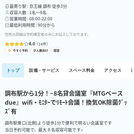
最寄り駅 : 京王線 調布 徒歩3分
収容人数 : 1名〜8名
営業時間 : 08:00-22:00
最低利用時間 : 90分から
住所の詳細は予約確定者のみにお伝えしております。
4.0
（
14
件）
今すぐ予約
少人数向け
個室
トップ
設備・サービス
スペース料金
アクセス
調布駅から1分！~8名貸会議室『MTGベース
due』wifi・ﾓﾆﾀｰでﾘﾓｰﾄ会議！換気OK除菌ｸﾞｯ
ｽﾞ有
調布駅東口(北側)より徒歩1分で便利で明るい会議室です

当日予約可能で、最大８名収容可能です♪
