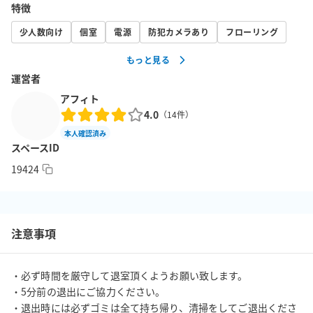
特徴
・SOHOの拠点 

・撮影・収録スタジオ 

少人数向け
個室
電源
防犯カメラあり
フローリング
　※ただしヨガ、ダンス、パーティー、楽器演奏など音量や振動
もっと見る
を伴う行為を含め近隣に迷惑となる行為は固く禁止しておりま
運営者
す。違反利用が発覚した場合には罰金を請求させていただく事も
アフィト
ございます。

4.0
（
14
件）
　※内見についても1時間の予約をお願いしております。

本人確認済み
スペースID
※合いかぎサービスをご利用の際は使用3日前までに申請必要で
19424
す。その後メッセージにて受け渡し方法確認の事

※領収書の発行が可能です。 

（ご利用後に利用者メニューからお客様ご自身で発行） 

注意事項
※昼間は静かですが、歓楽街にあるため夜は少々騒がしい立地に
・必ず時間を厳守して退室頂くようお願い致します。

ございます。

・5分前の退出にご協力ください。

用途によりご利用時間はしっかりご検討の上ご利用ください。

・退出時には必ずゴミは全て持ち帰り、清掃をしてご退出くださ