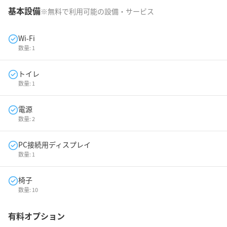
基本設備
※無料で利用可能の設備・サービス
Wi-Fi
数量:
1
トイレ
数量:
1
電源
数量:
2
PC接続用ディスプレイ
数量:
1
椅子
数量:
10
有料オプション