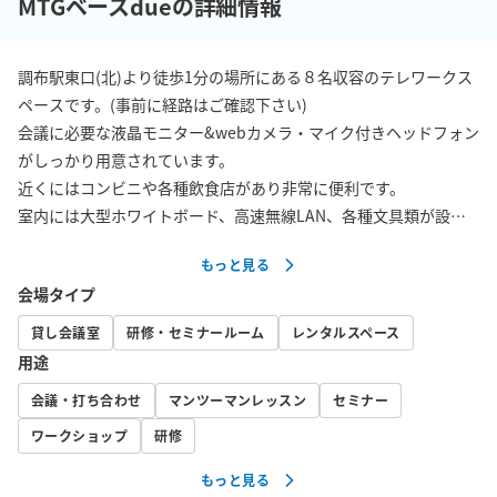
MTGベースdueの詳細情報
調布駅東口(北)より徒歩1分の場所にある８名収容のテレワークス
ペースです。(事前に経路はご確認下さい)

会議に必要な液晶モニター&webカメラ・マイク付きヘッドフォン
がしっかり用意されています。

近くにはコンビニや各種飲食店があり非常に便利です。 

室内には大型ホワイトボード、高速無線LAN、各種文具類が設置
してありますのでご自由にお使いください。 

もっと見る
定員は最大８名としています。

会場タイプ
部屋の清掃は当スタッフが頻繁に行っており、皆さまにより良い
スペースとなるよう清潔を第一に心掛けています。 また除菌グッ
貸し会議室
研修・セミナールーム
レンタルスペース
ズも配備して安心です♪

用途
会議・打ち合わせ
マンツーマンレッスン
セミナー
■ご利用用途 

・会議、打ち合わせ、各種ミーティング 

ワークショップ
研修
・勉強会、セミナー、レッスン、 

もっと見る
・面談、面接 
