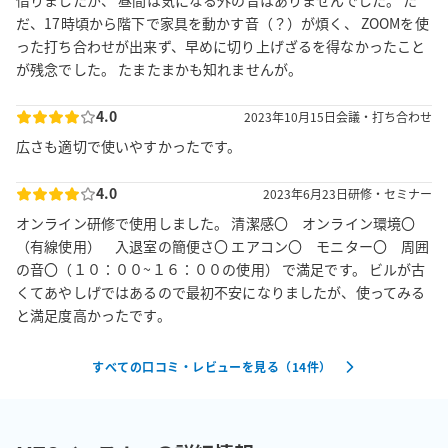
借りましたが、 昼間は気になる外の音はありませんでした。 た
だ、17時頃から階下で家具を動かす音（？）が煩く、 ZOOMを使
った打ち合わせが出来ず、早めに切り上げざるを得なかったこと
が残念でした。 たまたまかも知れませんが。
4.0
2023年10月15日
会議・打ち合わせ
広さも適切で使いやすかったです。
4.0
2023年6月23日
研修・セミナー
オンライン研修で使用しました。 清潔感〇 オンライン環境〇
（有線使用） 入退室の簡便さ〇 エアコン〇 モニター〇 周囲
の音〇（１０：００~１６：００の使用） で満足です。 ビルが古
くてあやしげではあるので最初不安になりましたが、使ってみる
と満足度高かったです。
すべての口コミ・レビューを見る（
14
件）