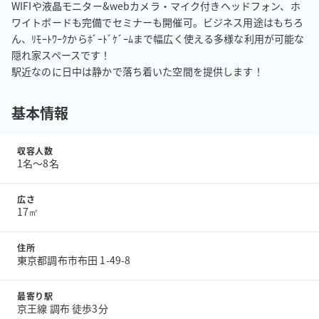
WIFIや液晶モニター&webカメラ・マイク付きヘッドフォン、ホ
ワイトボードも完備でセミナーも開催可。ビジネス用途はもちろ
ん、ﾘﾓｰﾄﾜｰｸからﾎﾞｰﾄﾞｹﾞｰﾑまで幅広く使える多様な利用が可能な
隠れ家スペースです！

駅近なのに日中は静かで落ち着いた空間を提供します！
基本情報
収容人数
1名〜8名
広さ
17㎡
住所
東京都調布市布田 1-49-8
最寄り駅
京王線 調布 徒歩3分