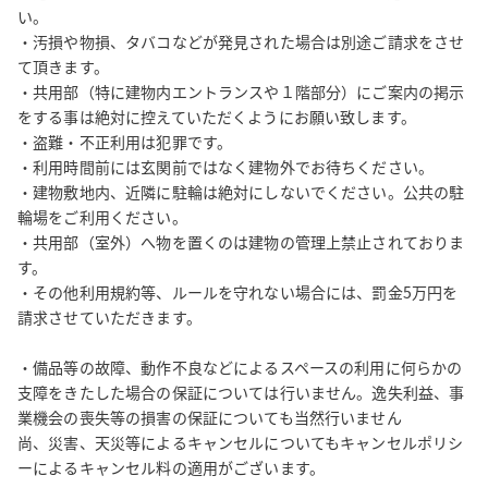
い。

※当スペースは禁煙としておりますが、近隣の影響で室内がタバ
・汚損や物損、タバコなどが発見された場合は別途ご請求をさせ
コ臭いとご指摘を受けることがございました。

て頂きます。

タバコの臭いに敏感な方は当スペースの利用はお勧めしません。
・共用部（特に建物内エントランスや１階部分）にご案内の掲示
その事をレビューに書かれましても建物の構造上対処しかねます
をする事は絶対に控えていただくようにお願い致します。

ので予めご了承頂ければと思います。

・盗難・不正利用は犯罪です。

・利用時間前には玄関前ではなく建物外でお待ちください。

※その他、料金のお支払いや請求書の送付、予約システムに関し
・建物敷地内、近隣に駐輪は絶対にしないでください。公共の駐
てのご質問はスペイシーにお問い合わせください。 

輪場をご利用ください。

・共用部（室外）へ物を置くのは建物の管理上禁止されておりま
　スペイシーサポート 年中無休10：00～21：00　Tel:050-8882-
す。

5721
・その他利用規約等、ルールを守れない場合には、罰金5万円を
請求させていただきます。

・備品等の故障、動作不良などによるスペースの利用に何らかの
支障をきたした場合の保証については行いません。逸失利益、事
業機会の喪失等の損害の保証についても当然行いません

尚、災害、天災等によるキャンセルについてもキャンセルポリシ
ーによるキャンセル料の適用がございます。
