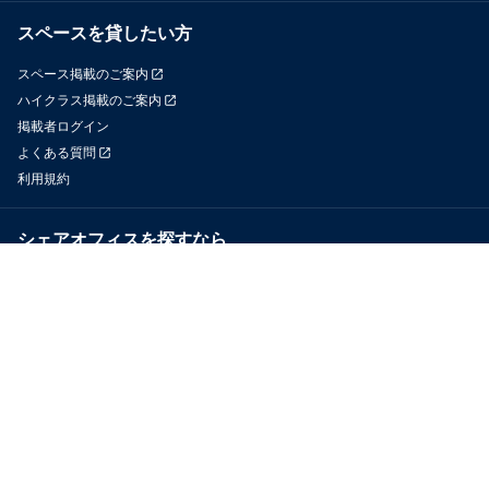
スペースを貸したい方
スペース掲載のご案内
ハイクラス掲載のご案内
掲載者ログイン
よくある質問
利用規約
シェアオフィスを探すなら
OfficeConnect
近くのジムを探すなら
GYYM
メディア
Yoyappin Magazine