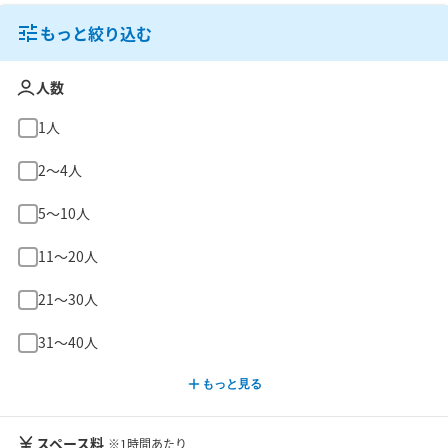
もっと絞り込む
人数
1人
2〜4人
5〜10人
11〜20人
21〜30人
31〜40人
もっと見る
スペース料
※1時間あたり