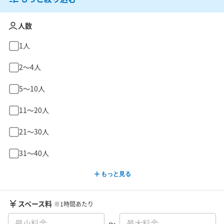
人数
1人
2〜4人
5〜10人
11〜20人
21〜30人
31〜40人
もっと見る
スペース料
※1時間あたり
〜