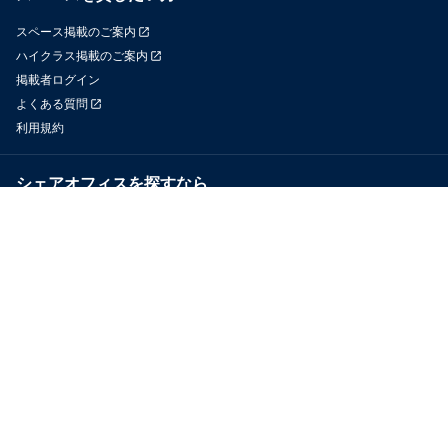
スペース掲載のご案内
ハイクラス掲載のご案内
掲載者ログイン
よくある質問
利用規約
シェアオフィスを探すなら
OfficeConnect
近くのジムを探すなら
GYYM
メディア
Yoyappin Magazine