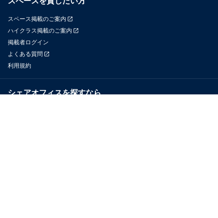
スペースを貸したい方
スペース掲載のご案内
ハイクラス掲載のご案内
掲載者ログイン
よくある質問
利用規約
シェアオフィスを探すなら
OfficeConnect
近くのジムを探すなら
GYYM
メディア
Yoyappin Magazine