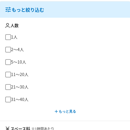
もっと絞り込む
人数
1人
2〜4人
5〜10人
11〜20人
21〜30人
31〜40人
もっと見る
スペース料
※1時間あたり