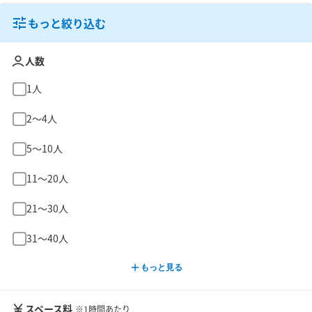
もっと絞り込む
人数
1人
2〜4人
5〜10人
11〜20人
21〜30人
31〜40人
もっと見る
スペース料
※1時間あたり