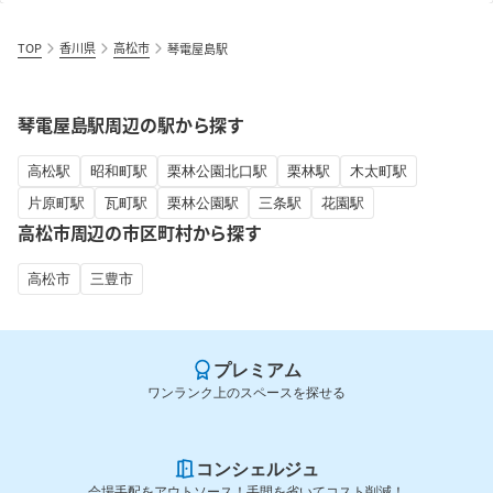
TOP
香川県
高松市
琴電屋島駅
琴電屋島駅周辺の駅から探す
高松駅
昭和町駅
栗林公園北口駅
栗林駅
木太町駅
片原町駅
瓦町駅
栗林公園駅
三条駅
花園駅
高松市周辺の市区町村から探す
高松市
三豊市
プレミアム
ワンランク上のスペースを探せる
コンシェルジュ
会場手配をアウトソース！手間を省いてコスト削減！