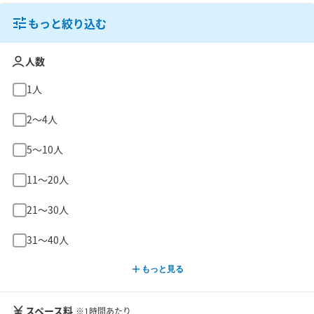
もっと絞り込む
人数
1人
2〜4人
5〜10人
11〜20人
21〜30人
31〜40人
もっと見る
スペース料
※1時間あたり