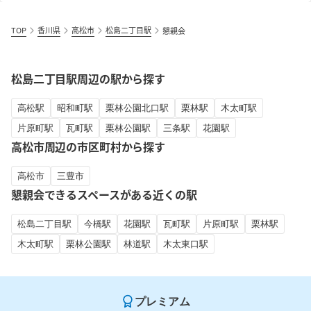
TOP
香川県
高松市
松島二丁目駅
懇親会
松島二丁目駅周辺の駅から探す
高松駅
昭和町駅
栗林公園北口駅
栗林駅
木太町駅
片原町駅
瓦町駅
栗林公園駅
三条駅
花園駅
高松市周辺の市区町村から探す
高松市
三豊市
懇親会できるスペースがある近くの駅
松島二丁目駅
今橋駅
花園駅
瓦町駅
片原町駅
栗林駅
木太町駅
栗林公園駅
林道駅
木太東口駅
プレミアム