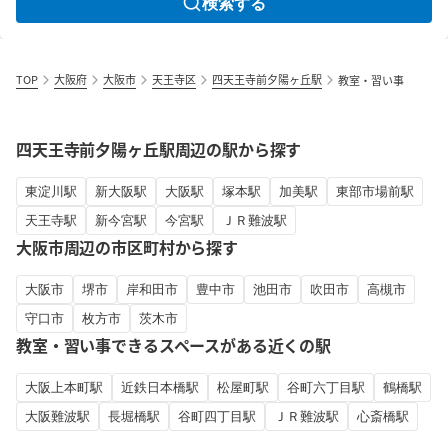
検索する
TOP
大阪府
大阪市
天王寺区
四天王寺前夕陽ヶ丘駅
教室・習い事
四天王寺前夕陽ヶ丘駅周辺の駅から探す
東淀川駅
新大阪駅
大阪駅
塚本駅
加美駅
東部市場前駅
天王寺駅
新今宮駅
今宮駅
ＪＲ難波駅
大阪市周辺の市区町村から探す
大阪市
堺市
岸和田市
豊中市
池田市
吹田市
高槻市
守口市
枚方市
茨木市
教室・習い事できるスペースがある近くの駅
大阪上本町駅
近鉄日本橋駅
松屋町駅
谷町六丁目駅
鶴橋駅
大阪難波駅
長堀橋駅
谷町四丁目駅
ＪＲ難波駅
心斎橋駅