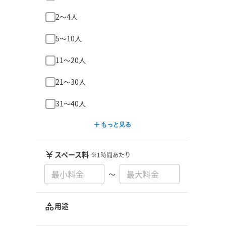
2〜4人
5〜10人
11〜20人
21〜30人
31〜40人
もっと見る
スペース料
※1時間あたり
〜
用途