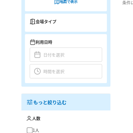
地図で表示
条件
会場タイプ
利用日時
もっと絞り込む
人数
1人