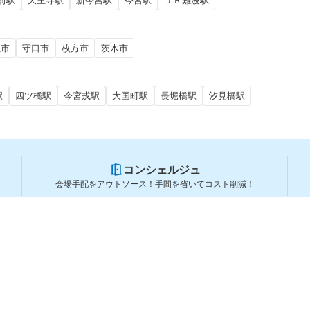
前駅
天王寺駅
新今宮駅
今宮駅
ＪＲ難波駅
槻市
守口市
枚方市
茨木市
駅
四ツ橋駅
今宮戎駅
大国町駅
長堀橋駅
汐見橋駅
コンシェルジュ
会場手配をアウトソース！手間を省いてコスト削減！
スペースを利用する方
スペースを探す
会場タイプから探す