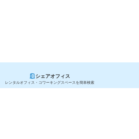
シェアオフィス
レンタルオフィス・コワーキングスペースを簡単検索
スペースを貸したい方
シェアオフィスを探すなら
スペース掲載のご案内
OfficeConnect
ハイクラス掲載のご案内
近くのジムを探すなら