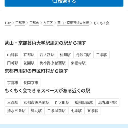
検索する
TOP
京都府
京都市
左京区
茶山・京都芸術大学駅
もくもく会
茶山・京都芸術大学駅周辺の駅から探す
山科駅
京都駅
西大路駅
桂川駅
丹波口駅
二条駅
円町駅
花園駅
梅小路京都西駅
東福寺駅
京都市周辺の市区町村から探す
京都市
長岡京市
もくもく会できるスペースがある近くの駅
三条駅
京都市役所前駅
丸太町駅
祇園四条駅
烏丸御池駅
清水五条駅
烏丸駅
二条城前駅
七条駅
五条駅