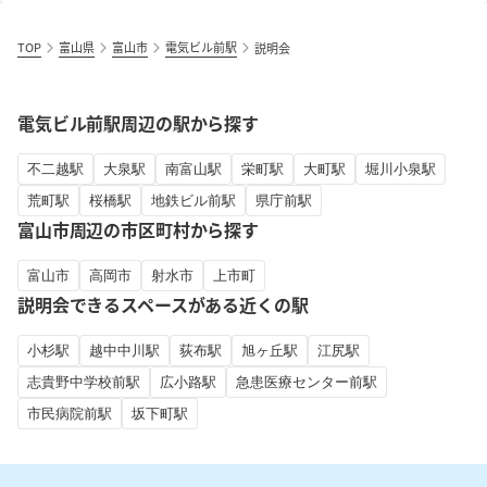
TOP
富山県
富山市
電気ビル前駅
説明会
電気ビル前駅周辺の駅から探す
不二越駅
大泉駅
南富山駅
栄町駅
大町駅
堀川小泉駅
荒町駅
桜橋駅
地鉄ビル前駅
県庁前駅
富山市周辺の市区町村から探す
富山市
高岡市
射水市
上市町
説明会できるスペースがある近くの駅
小杉駅
越中中川駅
荻布駅
旭ヶ丘駅
江尻駅
志貴野中学校前駅
広小路駅
急患医療センター前駅
市民病院前駅
坂下町駅