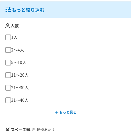
もっと絞り込む
人数
1人
2〜4人
5〜10人
11〜20人
21〜30人
31〜40人
もっと見る
スペース料
※1時間あたり