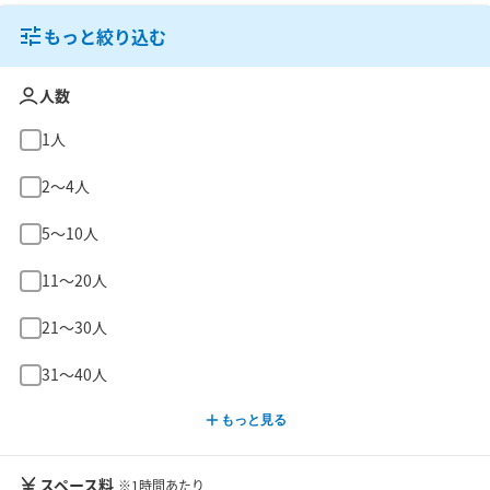
もっと絞り込む
人数
1人
2〜4人
5〜10人
11〜20人
21〜30人
31〜40人
もっと見る
スペース料
※1時間あたり