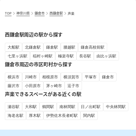
TOP
神奈川県
鎌倉市
西鎌倉駅
声楽
西鎌倉駅周辺の駅から探す
大船駅
北鎌倉駅
鎌倉駅
腰越駅
鎌倉高校前駅
七里ヶ浜駅
稲村ヶ崎駅
極楽寺駅
長谷駅
由比ヶ浜駅
鎌倉市周辺の市区町村から探す
横浜市
川崎市
相模原市
横須賀市
平塚市
鎌倉市
藤沢市
小田原市
茅ヶ崎市
逗子市
声楽できるスペースがある近くの駅
瀬谷駅
大和駅
鶴間駅
南林間駅
日ノ出町駅
中央林間駅
海老名駅
厚木駅
伊勢佐木長者町駅
関内駅