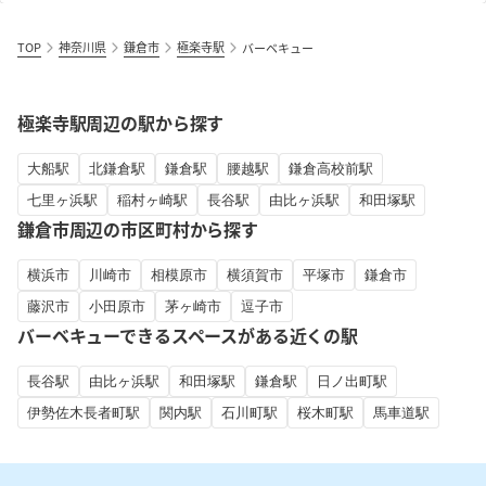
TOP
神奈川県
鎌倉市
極楽寺駅
バーベキュー
極楽寺駅周辺の駅から探す
大船駅
北鎌倉駅
鎌倉駅
腰越駅
鎌倉高校前駅
七里ヶ浜駅
稲村ヶ崎駅
長谷駅
由比ヶ浜駅
和田塚駅
鎌倉市周辺の市区町村から探す
横浜市
川崎市
相模原市
横須賀市
平塚市
鎌倉市
藤沢市
小田原市
茅ヶ崎市
逗子市
バーベキューできるスペースがある近くの駅
長谷駅
由比ヶ浜駅
和田塚駅
鎌倉駅
日ノ出町駅
伊勢佐木長者町駅
関内駅
石川町駅
桜木町駅
馬車道駅