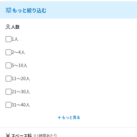
もっと絞り込む
人数
1人
2〜4人
5〜10人
11〜20人
21〜30人
31〜40人
もっと見る
スペース料
※1時間あたり