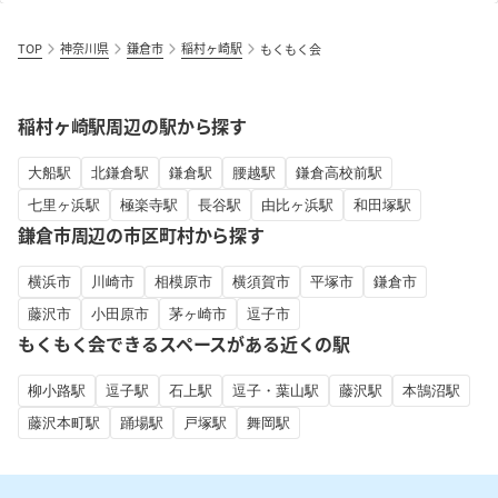
TOP
神奈川県
鎌倉市
稲村ヶ崎駅
もくもく会
稲村ヶ崎駅周辺の駅から探す
大船駅
北鎌倉駅
鎌倉駅
腰越駅
鎌倉高校前駅
七里ヶ浜駅
極楽寺駅
長谷駅
由比ヶ浜駅
和田塚駅
鎌倉市周辺の市区町村から探す
横浜市
川崎市
相模原市
横須賀市
平塚市
鎌倉市
藤沢市
小田原市
茅ヶ崎市
逗子市
もくもく会できるスペースがある近くの駅
柳小路駅
逗子駅
石上駅
逗子・葉山駅
藤沢駅
本鵠沼駅
藤沢本町駅
踊場駅
戸塚駅
舞岡駅