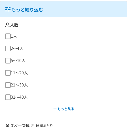
もっと絞り込む
人数
1人
2〜4人
5〜10人
11〜20人
21〜30人
31〜40人
もっと見る
スペース料
※1時間あたり