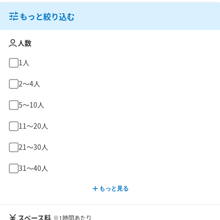
もっと絞り込む
人数
1人
2〜4人
5〜10人
11〜20人
21〜30人
31〜40人
もっと見る
スペース料
※1時間あたり