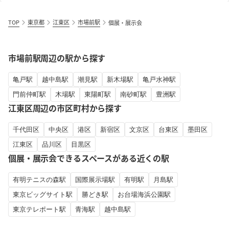
TOP
東京都
江東区
市場前駅
個展・展示会
市場前駅周辺の駅から探す
亀戸駅
越中島駅
潮見駅
新木場駅
亀戸水神駅
門前仲町駅
木場駅
東陽町駅
南砂町駅
豊洲駅
江東区周辺の市区町村から探す
千代田区
中央区
港区
新宿区
文京区
台東区
墨田区
江東区
品川区
目黒区
個展・展示会できるスペースがある近くの駅
有明テニスの森駅
国際展示場駅
有明駅
月島駅
東京ビッグサイト駅
勝どき駅
お台場海浜公園駅
東京テレポート駅
青海駅
越中島駅