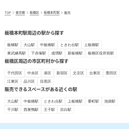
TOP
東京都
板橋区
板橋本町駅
販売
板橋本町駅周辺の駅から探す
板橋駅
大山駅
中板橋駅
ときわ台駅
上板橋駅
東武練馬駅
下赤塚駅
成増駅
新板橋駅
板橋区役所前駅
板橋区周辺の市区町村から探す
千代田区
中央区
港区
新宿区
文京区
台東区
墨田区
江東区
品川区
目黒区
販売できるスペースがある近くの駅
大山駅
中板橋駅
ときわ台駅
上板橋駅
要町駅
池袋駅
千川駅
西巣鴨駅
王子駅
目白駅