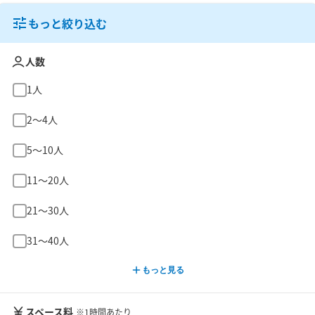
もっと絞り込む
人数
1人
2〜4人
5〜10人
11〜20人
21〜30人
31〜40人
もっと見る
スペース料
※1時間あたり