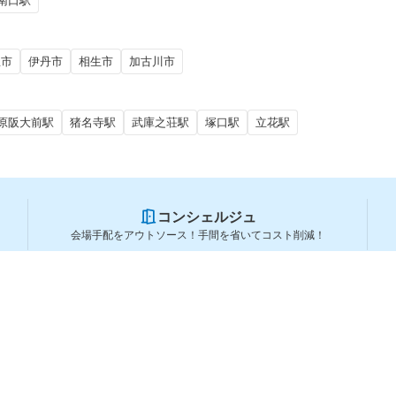
南口駅
屋市
伊丹市
相生市
加古川市
原阪大前駅
猪名寺駅
武庫之荘駅
塚口駅
立花駅
コンシェルジュ
会場手配をアウトソース！手間を省いてコスト削減！
スペースを利用する方
スペースを探す
会場タイプから探す