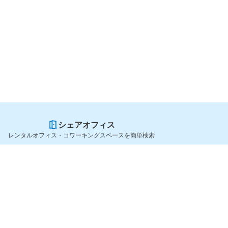
シェアオフィス
レンタルオフィス・コワーキングスペースを簡単検索
スペースを貸したい方
シェアオフィスを探すなら
スペース掲載のご案内
OfficeConnect
ハイクラス掲載のご案内
近くのジムを探すなら