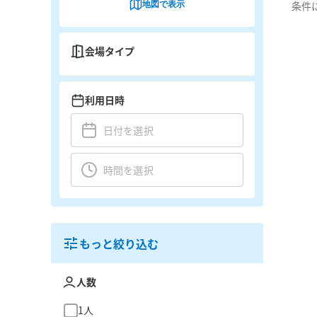
地図で表示
条件
会場タイプ
利用日時
もっと絞り込む
人数
1人