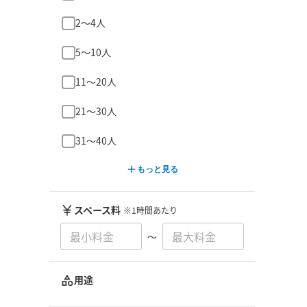
2〜4人
5〜10人
11〜20人
21〜30人
31〜40人
もっと見る
スペース料
※1時間あたり
〜
用途