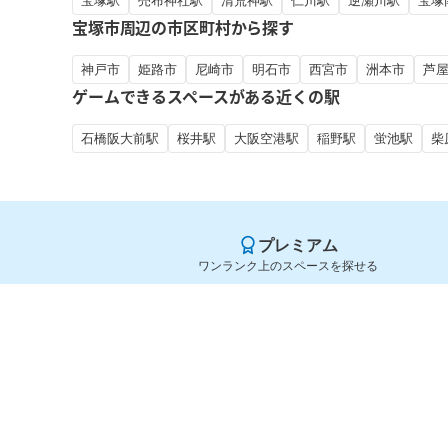
宝塚駅
売布神社駅
清荒神駅
仁川駅
逆瀬川駅
宝塚
宝塚市周辺の市区町村から探す
神戸市
姫路市
尼崎市
明石市
西宮市
洲本市
芦
ゲームできるスペースがある近くの駅
石橋阪大前駅
桜井駅
大阪空港駅
稲野駅
蛍池駅
柴
プレミアム
ワンランク上のスペースを探せる