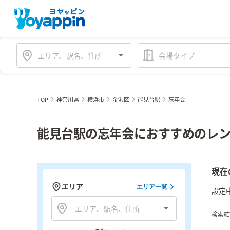
会場タイプ
TOP
神奈川県
横浜市
金沢区
能見台駅
忘年会
能見台駅の忘年会におすすめのレン
現在
エリア
エリア一覧
設定
検索結