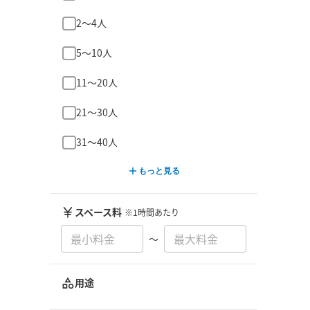
2〜4人
5〜10人
11〜20人
21〜30人
31〜40人
もっと見る
スペース料
※1時間あたり
〜
用途