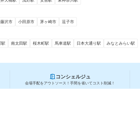
弁天橋駅
浅野駅
安善駅
東神奈川駅
藤沢市
小田原市
茅ヶ崎市
逗子市
町駅
南太田駅
桜木町駅
馬車道駅
日本大通り駅
みなとみらい駅
コンシェルジュ
会場手配をアウトソース！手間を省いてコスト削減！
スペースを利用する方
スペースを探す
会場タイプから探す