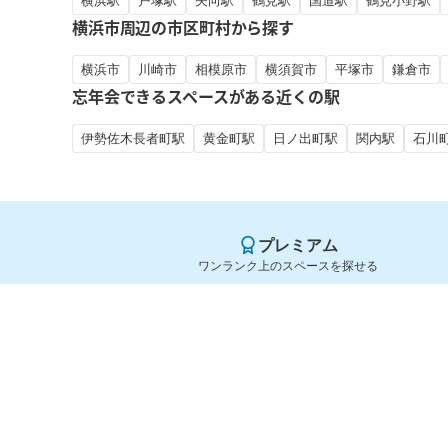
横浜駅
戸塚駅
矢向駅
鶴見駅
国道駅
鶴見小野駅
横浜市周辺の市区町村から探す
横浜市
川崎市
相模原市
横須賀市
平塚市
鎌倉市
忘年会できるスペースがある近くの駅
伊勢佐木長者町駅
黄金町駅
日ノ出町駅
関内駅
石川
プレミアム
ワンランク上のスペースを探せる