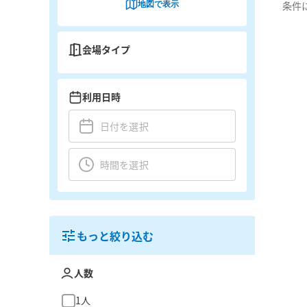
地図で表示
条件
会場タイプ
利用日時
もっと絞り込む
人数
1人