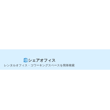
シェアオフィス
レンタルオフィス・コワーキングスペースを簡単検索
スペースを貸したい方
シェアオフィスを探すなら
スペース掲載のご案内
OfficeConnect
ハイクラス掲載のご案内
近くのジムを探すなら