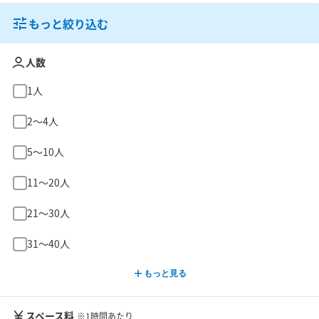
もっと絞り込む
人数
1人
2〜4人
5〜10人
11〜20人
21〜30人
31〜40人
もっと見る
スペース料
※1時間あたり