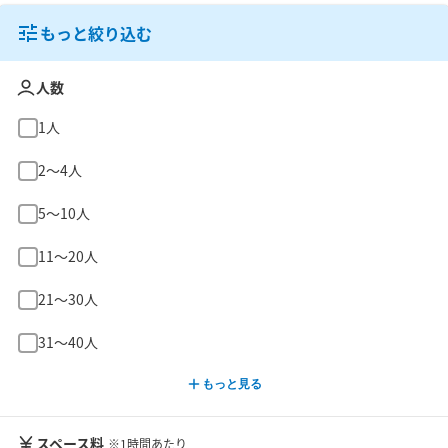
もっと絞り込む
人数
1人
2〜4人
5〜10人
11〜20人
21〜30人
31〜40人
もっと見る
スペース料
※1時間あたり