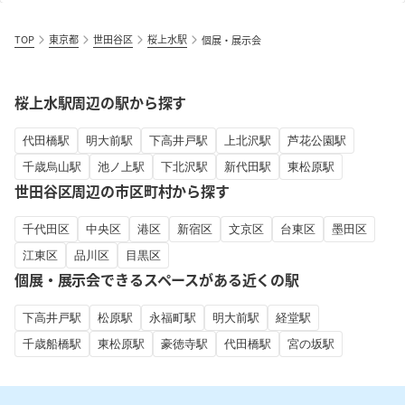
TOP
東京都
世田谷区
桜上水駅
個展・展示会
桜上水駅周辺の駅から探す
代田橋駅
明大前駅
下高井戸駅
上北沢駅
芦花公園駅
千歳烏山駅
池ノ上駅
下北沢駅
新代田駅
東松原駅
世田谷区周辺の市区町村から探す
千代田区
中央区
港区
新宿区
文京区
台東区
墨田区
江東区
品川区
目黒区
個展・展示会できるスペースがある近くの駅
下高井戸駅
松原駅
永福町駅
明大前駅
経堂駅
千歳船橋駅
東松原駅
豪徳寺駅
代田橋駅
宮の坂駅