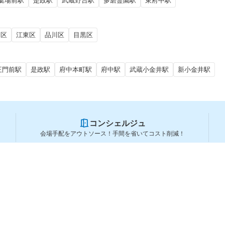
艇場前駅
是政駅
武蔵野台駅
多磨霊園駅
東府中駅
田区
江東区
品川区
目黒区
正門前駅
是政駅
府中本町駅
府中駅
武蔵小金井駅
新小金井駅
コンシェルジュ
会場手配をアウトソース！手間を省いてコスト削減！
スペースを利用する方
スペースを探す
会場タイプから探す