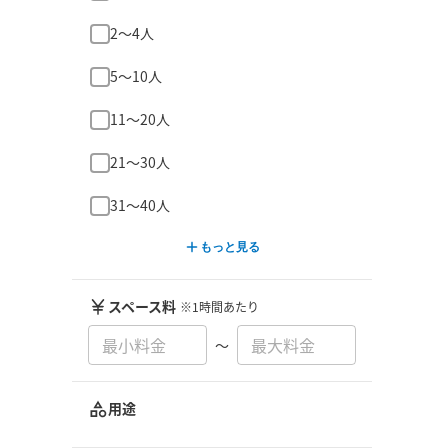
2〜4人
5〜10人
11〜20人
21〜30人
31〜40人
もっと見る
スペース料
※1時間あたり
〜
用途