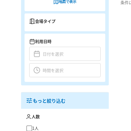
地図で表示
条件
会場タイプ
利用日時
もっと絞り込む
人数
1人