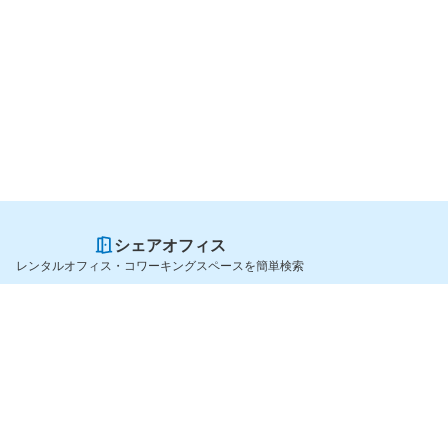
シェアオフィス
レンタルオフィス・コワーキングスペースを簡単検索
スペースを貸したい方
シェアオフィスを探すなら
スペース掲載のご案内
OfficeConnect
ハイクラス掲載のご案内
近くのジムを探すなら