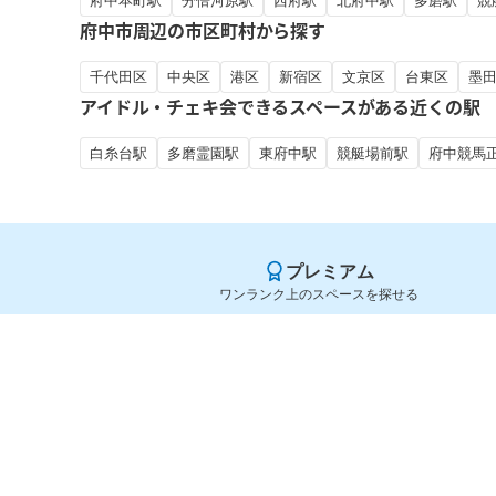
府中本町駅
分倍河原駅
西府駅
北府中駅
多磨駅
競
府中市周辺の市区町村から探す
千代田区
中央区
港区
新宿区
文京区
台東区
墨
アイドル・チェキ会できるスペースがある近くの駅
白糸台駅
多磨霊園駅
東府中駅
競艇場前駅
府中競馬
プレミアム
ワンランク上のスペースを探せる