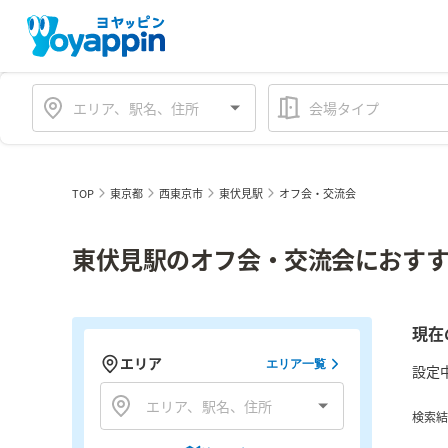
会場タイプ
TOP
東京都
西東京市
東伏見駅
オフ会・交流会
東伏見駅のオフ会・交流会におすす
現在
エリア
エリア一覧
設定
検索結