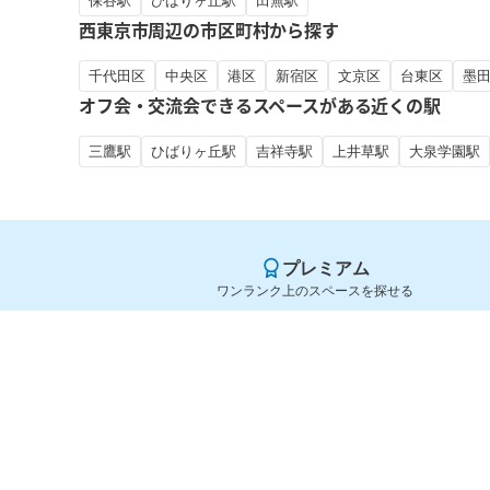
保谷駅
ひばりヶ丘駅
田無駅
西東京市周辺の市区町村から探す
千代田区
中央区
港区
新宿区
文京区
台東区
墨
オフ会・交流会できるスペースがある近くの駅
三鷹駅
ひばりヶ丘駅
吉祥寺駅
上井草駅
大泉学園駅
プレミアム
ワンランク上のスペースを探せる