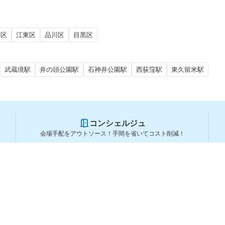
田区
江東区
品川区
目黒区
武蔵境駅
井の頭公園駅
石神井公園駅
西荻窪駅
東久留米駅
コンシェルジュ
会場手配をアウトソース！手間を省いてコスト削減！
スペースを利用する方
スペースを探す
会場タイプから探す