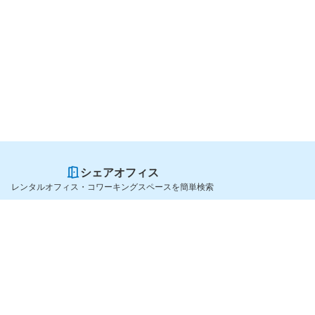
シェアオフィス
レンタルオフィス・コワーキングスペースを簡単検索
スペースを貸したい方
シェアオフィスを探すなら
スペース掲載のご案内
OfficeConnect
ハイクラス掲載のご案内
近くのジムを探すなら