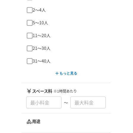
2〜4人
5〜10人
11〜20人
21〜30人
31〜40人
もっと見る
スペース料
※1時間あたり
〜
用途