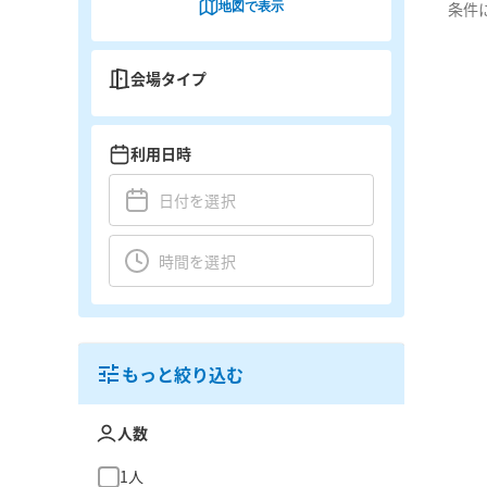
地図で表示
条件
会場タイプ
利用日時
もっと絞り込む
人数
1人