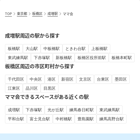
TOP
東京都
板橋区
成増駅
ママ会
成増駅周辺の駅から探す
板橋駅
大山駅
中板橋駅
ときわ台駅
上板橋駅
東武練馬駅
下赤塚駅
新板橋駅
板橋区役所前駅
板橋本町駅
板橋区周辺の市区町村から探す
千代田区
中央区
港区
新宿区
文京区
台東区
墨田区
江東区
品川区
目黒区
ママ会できるスペースがある近くの駅
成増駅
下赤塚駅
光が丘駅
練馬春日町駅
東武練馬駅
平和台駅
富士見台駅
中村橋駅
豊島園駅
練馬高野台駅