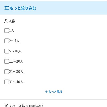
もっと絞り込む
人数
1人
2〜4人
5〜10人
11〜20人
21〜30人
31〜40人
もっと見る
スペース料
※1時間あたり