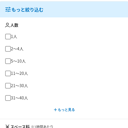
もっと絞り込む
人数
1人
2〜4人
5〜10人
11〜20人
21〜30人
31〜40人
もっと見る
スペース料
※1時間あたり