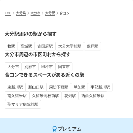
TOP
大分県
大分市
大分駅
合コン
大分駅周辺の駅から探す
牧駅
高城駅
古国府駅
大分大学前駅
敷戸駅
大分市周辺の市区町村から探す
大分市
別府市
臼杵市
国東市
合コンできるスペースがある近くの駅
東新川駅
新山口駅
周防下郷駅
琴芝駅
宇部新川駅
南久留米駅
久留米高校前駅
花畑駅
西鉄久留米駅
聖マリア病院前駅
プレミアム